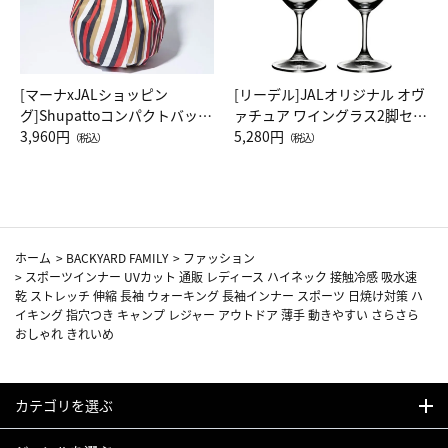
[マーナxJALショッピン
[リーデル]JALオリジナル オヴ
グ]Shupattoコンパクトバッグ
ァチュア ワイングラス2脚セッ
Drop JAL客室乗務員（LC）ス
3,960円
ト（レッドワイン）
5,280円
（税込）
（税込）
カーフ柄
ホーム
>
BACKYARD FAMILY
>
ファッション
>
スポーツインナー UVカット 通販 レディース ハイネック 接触冷感 吸水速
乾 ストレッチ 伸縮 長袖 ウォーキング 長袖インナー スポーツ 日焼け対策 ハ
イキング 指穴つき キャンプ レジャー アウトドア 薄手 動きやすい さらさら
おしゃれ きれいめ
カテゴリを選ぶ