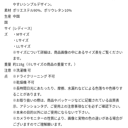
やすいシンプルデザイン。
素材
ポリエステル90%、ポリウレタン10%
生産
中国
国
サイ
[レディース]
ズ
・Mサイズ
・Lサイズ
・LLサイズ
※サイズについて詳細は、商品画像の中にあるサイズ表をご覧ください
ませ。
重量
約118g（※Lサイズの商品の重量です。）
注意
※洗濯機 可
点
※ドライクリーニング 不可
※乾燥機 不可
※長時間日光にあたったり、摩擦、水漏れなどによる色落ちや色移りす
ることがあります。
※お取り扱いの際は、商品やパッケージなどに記載されている品質表
示、アテンションタグ、ご使用上の注意事項などを必ずご確認下さい。
※本来の目的以外にはご使用にならないで下さい。
※カメラやモニターの性質により、画像と実物の色の違いがある場合が
ございますのでご理解願います。