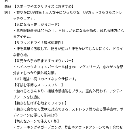
名
商品
【スポーツやエクササイズにおすすめ】
説明
・爽やかにUV対策！大人女子にぴったりな「UVカットさらさらストレ
ッチウェア」。
【気になる日差しからガード】
・紫外線遮蔽率は90％以上。日焼けが気になる季節の、頼れる味方にな
るアイテム。
【サラッとドライ！吸水速乾性】
・汗を素早く吸収して、乾きが速い！汗をかいてもムレにくく、ドライ
な着心地。
【首元から手の甲まですっぽりカバー】
・ハイネック＆フィンガーホール付きのロングスリーブ。忘れがちな部
分までしっかり紫外線対策。
（※）程よい高さのハイネック仕様です。
【汗ばむ季節もストレスフリー】
・触れるとひんやり、接触冷感機能をプラス。室内外問わず、アクティ
ブシーンを快適に！
【動きを妨げず心地よくフィット】
・動きに合わせて柔軟に対応できる、ストレッチ性のある薄手素材。ボ
ディラインに優しく馴染む◎
【色んなシーンで使えて万能】
・ウォーキングやガーデニング、登山やアウトドアシーンでも！合わせ