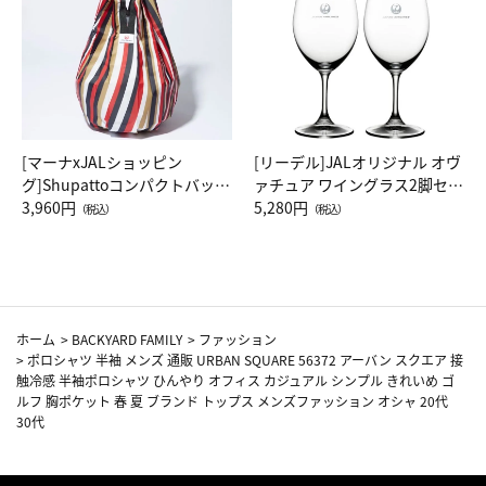
[マーナxJALショッピン
[リーデル]JALオリジナル オヴ
グ]Shupattoコンパクトバッグ
ァチュア ワイングラス2脚セッ
Drop JAL客室乗務員（LC）ス
3,960円
ト（レッドワイン）
5,280円
（税込）
（税込）
カーフ柄
ホーム
>
BACKYARD FAMILY
>
ファッション
>
ポロシャツ 半袖 メンズ 通販 URBAN SQUARE 56372 アーバン スクエア 接
触冷感 半袖ポロシャツ ひんやり オフィス カジュアル シンプル きれいめ ゴ
ルフ 胸ポケット 春 夏 ブランド トップス メンズファッション オシャ 20代
30代