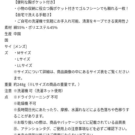
【便利な胸ポケット付き】
・小物の収納に役立つ胸ポケット付きでゴルフシーンでも頼れる一枚！
【自宅で洗える手軽さ】
・ご自宅の洗濯機で気軽にお手入れ可能、清潔をキープできる実用性♪
素材
綿55%・ポリエステル45%
生産
中国
国
サイ
[メンズ]
ズ
・Mサイズ
・Lサイズ
・LLサイズ
※サイズについて詳細は、商品画像の中にあるサイズ表をご覧ください
ませ。
重量
約248g（※Lサイズの商品の重量です。）
注意
※洗濯機 可（洗濯ネット使用）
点
※ドライクリーニング 不可
※乾燥機 不可
※長時間日光にあたったり、摩擦、水漏れなどによる色落ちや色移りす
ることがあります。
※お取り扱いの際は、商品やパッケージなどに記載されている品質表
示、アテンションタグ、ご使用上の注意事項などを必ずご確認下さい。
※本来の目的以外にはご使用にならないで下さい。