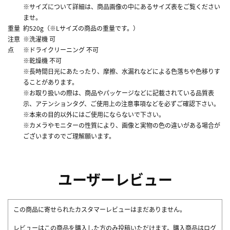
※サイズについて詳細は、商品画像の中にあるサイズ表をご覧ください
ませ。
重量
約520g（※Lサイズの商品の重量です。）
注意
※洗濯機 可
点
※ドライクリーニング 不可
※乾燥機 不可
※長時間日光にあたったり、摩擦、水漏れなどによる色落ちや色移りす
ることがあります。
※お取り扱いの際は、商品やパッケージなどに記載されている品質表
示、アテンションタグ、ご使用上の注意事項などを必ずご確認下さい。
※本来の目的以外にはご使用にならないで下さい。
※カメラやモニターの性質により、画像と実物の色の違いがある場合が
ございますのでご理解願います。
ユーザーレビュー
この商品に寄せられたカスタマーレビューはまだありません。
レビューはこの商品を購入した方のみ投稿いただけます。購入商品はログ