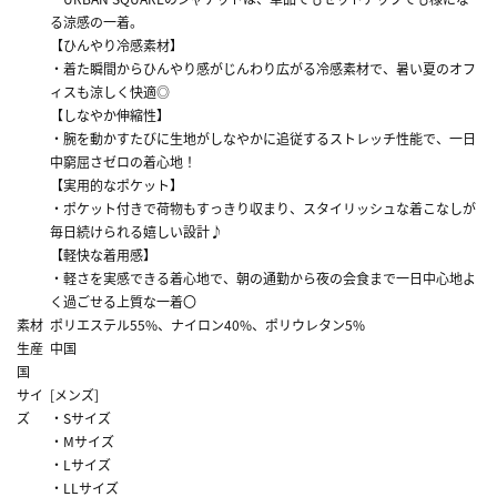
る涼感の一着。
【ひんやり冷感素材】
・着た瞬間からひんやり感がじんわり広がる冷感素材で、暑い夏のオフ
ィスも涼しく快適◎
【しなやか伸縮性】
・腕を動かすたびに生地がしなやかに追従するストレッチ性能で、一日
中窮屈さゼロの着心地！
【実用的なポケット】
・ポケット付きで荷物もすっきり収まり、スタイリッシュな着こなしが
毎日続けられる嬉しい設計♪
【軽快な着用感】
・軽さを実感できる着心地で、朝の通勤から夜の会食まで一日中心地よ
く過ごせる上質な一着〇
素材
ポリエステル55%、ナイロン40%、ポリウレタン5%
生産
中国
国
サイ
[メンズ]
ズ
・Sサイズ
・Mサイズ
・Lサイズ
・LLサイズ