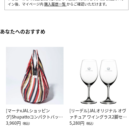
イン後、マイページ内
購入履歴一覧
からご確認いただけます。
あなたへのおすすめ
[マーナxJALショッピン
[リーデル]JALオリジナル オヴ
グ]Shupattoコンパクトバッグ
ァチュア ワイングラス2脚セッ
Drop JAL客室乗務員（LC）ス
3,960円
ト（レッドワイン）
5,280円
（税込）
（税込）
カーフ柄