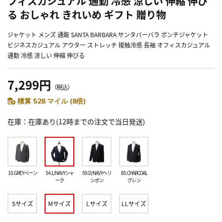
フィスカジュアル 通勤 冷感 涼しい 伸縮 伸び
る おしゃれ きれいめ ギフト 贈り物
ジャケット メンズ 通販 SANTA BARBARA サンタバーバラ ポンチジャケット
ビジネスカジュアル アウター ストレッチ 接触冷感 長袖 オフィスカジュアル
通勤 冷感 涼しい 伸縮 伸びる
7,299円
（税込）
積算 528 マイル (8倍)
在庫
在庫あり(12時までの注文で当日発送)
10.GREYペーン
54.L/NAVYシャ
59.D/NAVYへリ
85.CHARCOAL
ーク
ンボン
グレン
Sサイズ
Mサイズ
Lサイズ
LLサイズ