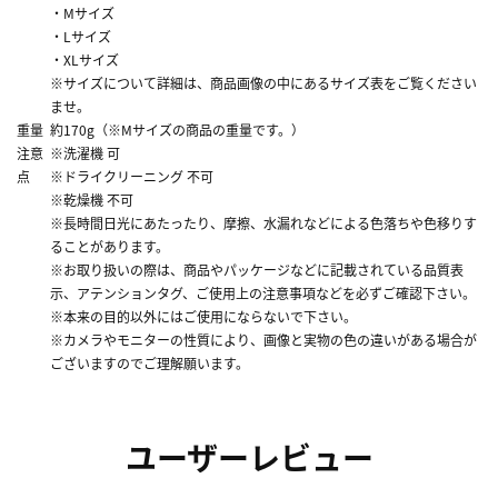
・Mサイズ
・Lサイズ
・XLサイズ
※サイズについて詳細は、商品画像の中にあるサイズ表をご覧ください
ませ。
重量
約170g（※Mサイズの商品の重量です。）
注意
※洗濯機 可
点
※ドライクリーニング 不可
※乾燥機 不可
※長時間日光にあたったり、摩擦、水漏れなどによる色落ちや色移りす
ることがあります。
※お取り扱いの際は、商品やパッケージなどに記載されている品質表
示、アテンションタグ、ご使用上の注意事項などを必ずご確認下さい。
※本来の目的以外にはご使用にならないで下さい。
※カメラやモニターの性質により、画像と実物の色の違いがある場合が
ございますのでご理解願います。
ユーザーレビュー