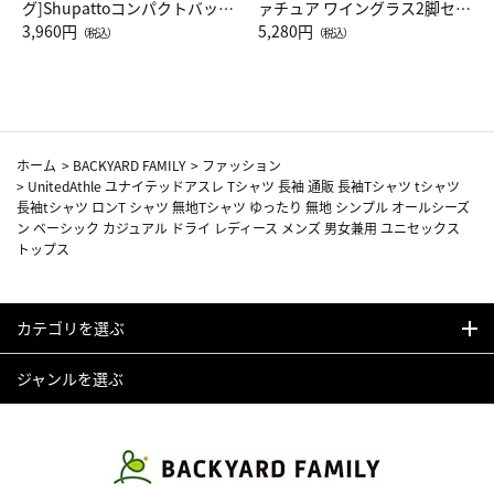
グ]Shupattoコンパクトバッグ
ァチュア ワイングラス2脚セッ
Drop JAL客室乗務員（LC）ス
3,960円
ト（レッドワイン）
5,280円
（税込）
（税込）
カーフ柄
ホーム
>
BACKYARD FAMILY
>
ファッション
>
UnitedAthle ユナイテッドアスレ Tシャツ 長袖 通販 長袖Tシャツ tシャツ
長袖tシャツ ロンT シャツ 無地Tシャツ ゆったり 無地 シンプル オールシーズ
ン ベーシック カジュアル ドライ レディース メンズ 男女兼用 ユニセックス
トップス
カテゴリを選ぶ
ジャンルを選ぶ