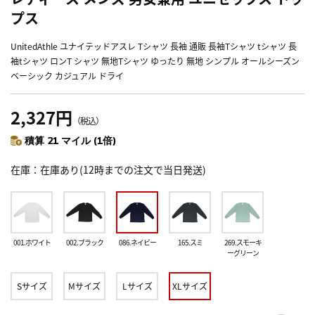
プス
UnitedAthle ユナイテッドアスレ Tシャツ 長袖 通販 長袖Tシャツ tシャツ 長
袖tシャツ ロンT シャツ 無地Tシャツ ゆったり 無地 シンプル オールシーズン
ベーシック カジュアル ドライ
2,327円
（税込）
積算 21 マイル (1倍)
在庫
在庫あり(12時までの注文で当日発送)
001.ホワイト
002.ブラック
086.ネイビー
165.スミ
269.スモーキ
ーグリーン
Sサイズ
Mサイズ
Lサイズ
XLサイズ