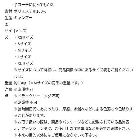
子コーデに使ってもOK!
素材
ポリエステル100%
生産
ミャンマー
国
サイ
[メンズ]
ズ
・XSサイズ
・Sサイズ
・Mサイズ
・Lサイズ
・XLサイズ
※サイズについて詳細は、商品画像の中にあるサイズ表をご覧ください
ませ。
重量
約130g（※Mサイズの商品の重量です。）
注意
※洗濯機 可
点
※ドライクリーニング 不可
※乾燥機 不可
※長時間日光にあたったり、摩擦、水漏れなどによる色落ちや色移りす
ることがあります。
※お取り扱いの際は、商品やパッケージなどに記載されている品質表
示、アテンションタグ、ご使用上の注意事項などを必ずご確認下さい。
※本来の目的以外にはご使用にならないで下さい。