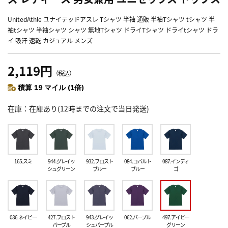
UnitedAthle ユナイテッドアスレ Tシャツ 半袖 通販 半袖Tシャツ tシャツ 半
袖tシャツ 半袖シャツ シャツ 無地Tシャツ ドライTシャツ ドライtシャツ ドラ
イ 吸汗 速乾 カジュアル メンズ
2,119円
（税込）
積算 19 マイル (1倍)
在庫
在庫あり(12時までの注文で当日発送)
165.スミ
944.グレイッ
932.フロスト
084.コバルト
087.インディ
シュグリーン
ブルー
ブルー
ゴ
086.ネイビー
427.フロスト
943.グレイッ
062.パープル
497.アイビー
パープル
シュパープル
グリーン