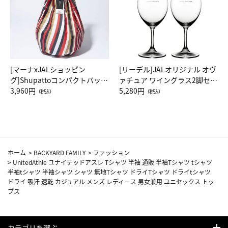
[マーナxJALショッピン
[リーデル]JALオリジナル オヴ
グ]Shupattoコンパクトバッグ
ァチュア ワイングラス2脚セッ
Drop JAL客室乗務員（LC）ス
3,960円
ト（レッドワイン）
5,280円
（税込）
（税込）
カーフ柄
ホーム
>
BACKYARD FAMILY
>
ファッション
>
UnitedAthle ユナイテッドアスレ Tシャツ 半袖 通販 半袖Tシャツ tシャツ
半袖tシャツ 半袖シャツ シャツ 無地Tシャツ ドライTシャツ ドライtシャツ
ドライ 吸汗 速乾 カジュアル メンズ レディ－ス 男女兼用 ユニセックス トッ
プス
カテゴリを選ぶ