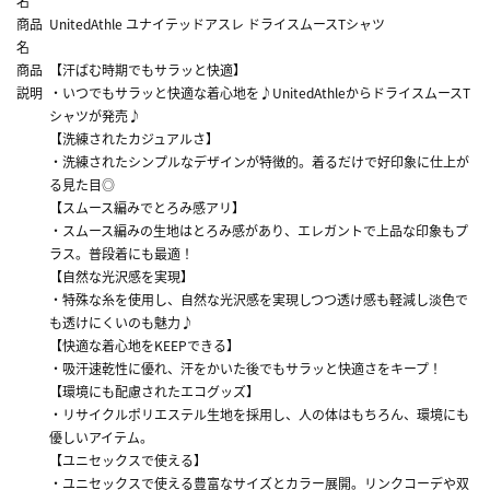
名
商品
UnitedAthle ユナイテッドアスレ ドライスムースTシャツ
名
商品
【汗ばむ時期でもサラッと快適】
説明
・いつでもサラッと快適な着心地を♪UnitedAthleからドライスムースT
シャツが発売♪
【洗練されたカジュアルさ】
・洗練されたシンプルなデザインが特徴的。着るだけで好印象に仕上が
る見た目◎
【スムース編みでとろみ感アリ】
・スムース編みの生地はとろみ感があり、エレガントで上品な印象もプ
ラス。普段着にも最適！
【自然な光沢感を実現】
・特殊な糸を使用し、自然な光沢感を実現しつつ透け感も軽減し淡色で
も透けにくいのも魅力♪
【快適な着心地をKEEPできる】
・吸汗速乾性に優れ、汗をかいた後でもサラッと快適さをキープ！
【環境にも配慮されたエコグッズ】
・リサイクルポリエステル生地を採用し、人の体はもちろん、環境にも
優しいアイテム。
【ユニセックスで使える】
・ユニセックスで使える豊富なサイズとカラー展開。リンクコーデや双