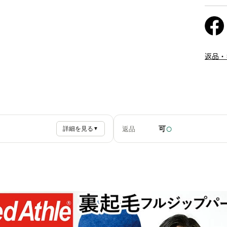
返品・
○
可
返品
詳細を見る
▼