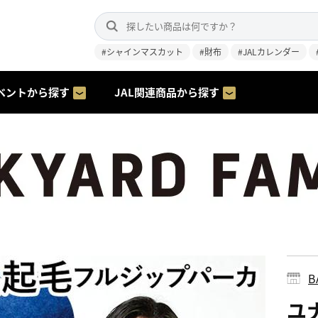
#シャインマスカット
#財布
#JALカレンダー
ベントから探す
JAL関連商品から探す
B
ユ