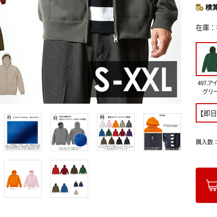
積算
在庫
497.ア
グリ
【即日
購入数