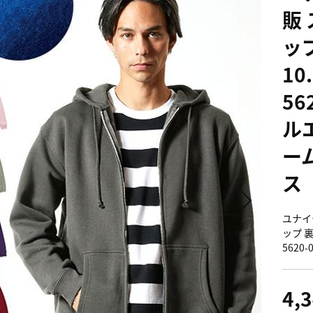
販
ッ
10
56
ル
ー
ス
ユナイ
ップ 裏
5620
4,