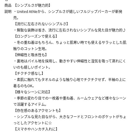
商品
【シンプルさが魅力的】
説明
・United Athleから、シンプルさが嬉しいフルジップパーカーが新発
売。
【流行に左右されないシンプルさ】
・無駄な装飾は省き、流行に左右されないシンプルな見た目が魅力的♪
【ロングシーズンで使える】
・冬の重ね着はもちろん、ちょっと肌寒い時でも使えるサラッとした肌
触りのコットン生地。
【伸縮性と吸水性も】
・裏地はパイル地を採用し、動きやすい伸縮性と湿気を吸って蒸れにく
いのも嬉しいポイント。
【チクチク感なし】
・素肌に触れてもタオルのような触り心地でチクチクせず、半袖の上に
着るのもOK。
【様々なシーンに対応】
・季節の変わり目での一枚着や重ね着、ルームウェアなど様々なシーン
で活躍するアイテム。
【存在感のあるアクセントも】
・シンプルな見た目ながら、大きなフードとフロントのポケットがちょ
っとしたアクセントに☆
【スマホやハンカチ入れに】