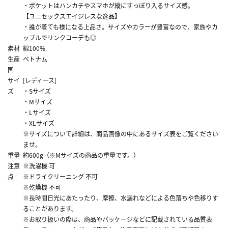
・ポケットはハンカチやスマホが縦にすっぽり入るサイズ感。
【ユニセックスエイジレスな逸品】
・誰が着ても様になる上品さ。サイズやカラーが豊富なので、家族やカ
ップルでリンクコーデも◎
素材
綿100%
生産
ベトナム
国
サイ
[レディース]
ズ
・Sサイズ
・Mサイズ
・Lサイズ
・XLサイズ
※サイズについて詳細は、商品画像の中にあるサイズ表をご覧ください
ませ。
重量
約600g（※Mサイズの商品の重量です。）
注意
※洗濯機 可
点
※ドライクリーニング 不可
※乾燥機 不可
※長時間日光にあたったり、摩擦、水漏れなどによる色落ちや色移りす
ることがあります。
※お取り扱いの際は、商品やパッケージなどに記載されている品質表