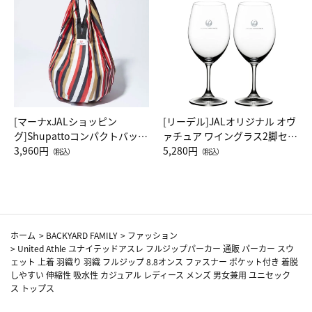
[マーナxJALショッピン
[リーデル]JALオリジナル オヴ
グ]Shupattoコンパクトバッグ
ァチュア ワイングラス2脚セッ
Drop JAL客室乗務員（LC）ス
3,960円
ト（レッドワイン）
5,280円
（税込）
（税込）
カーフ柄
ホーム
>
BACKYARD FAMILY
>
ファッション
>
United Athle ユナイテッドアスレ フルジップパーカー 通販 パーカー スウ
ェット 上着 羽織り 羽織 フルジップ 8.8オンス ファスナー ポケット付き 着脱
しやすい 伸縮性 吸水性 カジュアル レディース メンズ 男女兼用 ユニセック
ス トップス