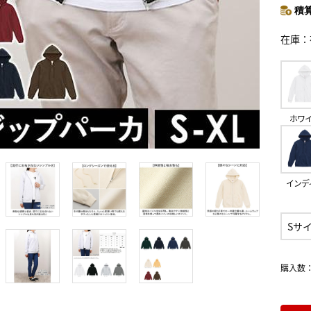
積算
在庫
ホワ
インデ
Sサ
購入数