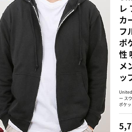
レ
カ
フ
ポ
性
メ
ッ
Unit
ー ス
ポケッ
5,