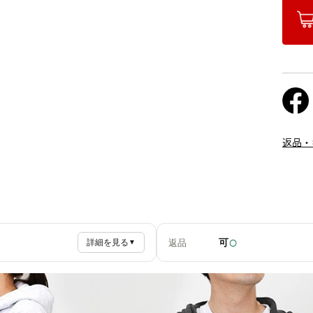
返品・
○
可
返品
詳細を見る
▼