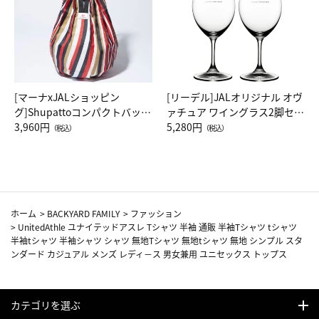
[マーナxJALショッピン
[リーデル]JALオリジナル オヴ
グ]Shupattoコンパクトバッグ
ァチュア ワイングラス2脚セッ
Drop JAL客室乗務員（LC）ス
3,960円
ト（レッドワイン）
5,280円
（税込）
（税込）
カーフ柄
ホーム
>
BACKYARD FAMILY
>
ファッション
>
UnitedAthle ユナイテッドアスレ Tシャツ 半袖 通販 半袖Tシャツ tシャツ
半袖tシャツ 半袖シャツ シャツ 無地Tシャツ 無地tシャツ 無地 シンプル スタ
ンダード カジュアル メンズ レディ－ス 男女兼用 ユニセックス トップス
カテゴリを選ぶ