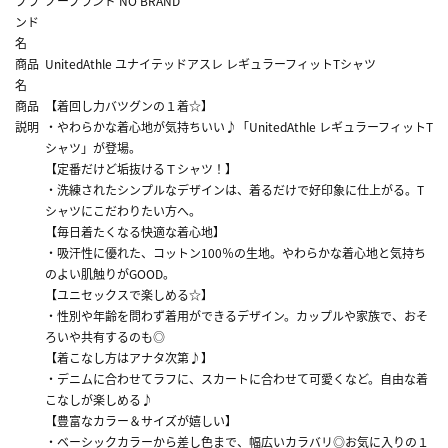
ブラ
ノーブランド NO BRAND
ンド
名
商品
UnitedAthle ユナイテッドアスレ レギュラーフィットTシャツ
名
商品
【着回し力バツグンの１着☆】
説明
・やわらかな着心地が気持ちいい♪「UnitedAthle レギュラーフィットT
シャツ」が登場。
【定番だけど垢抜けるＴシャツ！】
・洗練されたシンプルなデザインは、着るだけで好印象に仕上がる。T
シャツにこだわりたい方へ。
【毎日着たくなる快適な着心地】
・吸汗性に優れた、コットン100％の生地。やわらかな着心地と気持ち
のよい肌触りがGOOD。
【ユニセックスで楽しめる☆】
・性別や年齢を問わず着用ができるデザイン。カップルや家族で、おそ
ろいや共有するのも◎
【着こなし方はアナタ次第♪】
・デニムに合わせてラフに、スカートに合わせて可愛くなど。自由な着
こなしが楽しめる♪
【豊富なカラー＆サイズが嬉しい】
・ベーシックカラーから差し色まで、幅広いカラバリ◎お気に入りの１