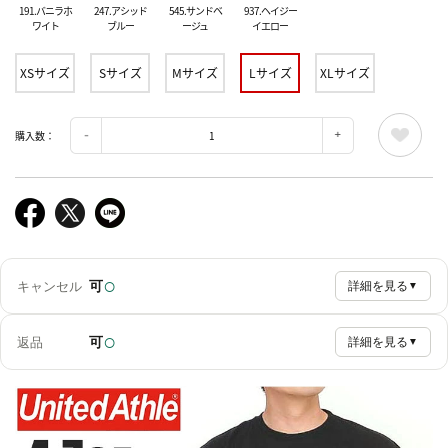
191.バニラホ
247.アシッド
545.サンドベ
937.ヘイジー
ワイト
ブルー
ージュ
イエロー
XSサイズ
Sサイズ
Mサイズ
Lサイズ
XLサイズ
購入数：
○
可
キャンセル
詳細を見る
▼
○
可
返品
詳細を見る
▼