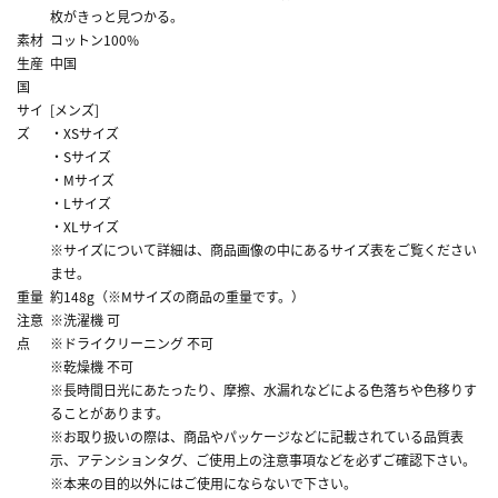
枚がきっと見つかる。
素材
コットン100%
生産
中国
国
サイ
[メンズ]
ズ
・XSサイズ
・Sサイズ
・Mサイズ
・Lサイズ
・XLサイズ
※サイズについて詳細は、商品画像の中にあるサイズ表をご覧ください
ませ。
重量
約148g（※Mサイズの商品の重量です。）
注意
※洗濯機 可
点
※ドライクリーニング 不可
※乾燥機 不可
※長時間日光にあたったり、摩擦、水漏れなどによる色落ちや色移りす
ることがあります。
※お取り扱いの際は、商品やパッケージなどに記載されている品質表
示、アテンションタグ、ご使用上の注意事項などを必ずご確認下さい。
※本来の目的以外にはご使用にならないで下さい。