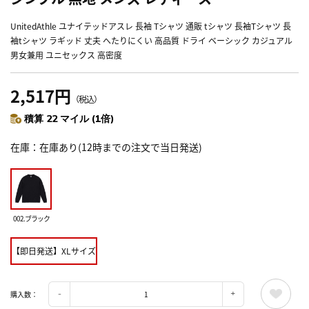
UnitedAthle ユナイテッドアスレ 長袖 Tシャツ 通販 tシャツ 長袖Tシャツ 長
袖tシャツ ラギッド 丈夫 へたりにくい 高品質 ドライ ベーシック カジュアル
男女兼用 ユニセックス 高密度
2,517円
（税込）
積算 22 マイル (1倍)
在庫
在庫あり(12時までの注文で当日発送)
002.ブラック
【即日発送】XLサイズ
購入数：