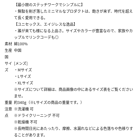
【最小限のステッチワークでシンプルに】
・無駄を削ぎ落したミニマルなプロダクトは、飽きが来ず、時代を超え
て長く愛用できる。
【ユニセックス、エイジレスな逸品】
・誰が来ても様になる上品さ。サイズやカラーが豊富なので、家族やカ
ップルでリンクコーデも◎
素材
綿100%
生産
中国
国
サイ
[メンズ]
ズ
・Mサイズ
・Lサイズ
・XLサイズ
※サイズについて詳細は、商品画像の中にあるサイズ表をご覧ください
ませ。
重量
約340g（※Lサイズの商品の重量です。）
注意
※洗濯機 可
点
※ドライクリーニング 不可
※乾燥機 不可
※長時間日光にあたったり、摩擦、水漏れなどによる色落ちや色移りす
ることがあります。