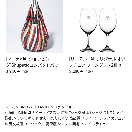
[マーナxJALショッピン
[リーデル]JALオリジナル オヴ
グ]Shupattoコンパクトバッグ
ァチュア ワイングラス2脚セッ
Drop JAL客室乗務員（LC）ス
3,960円
ト（レッドワイン）
5,280円
（税込）
（税込）
カーフ柄
ホーム
>
BACKYARD FAMILY
>
ファッション
>
UnitedAthle ユナイテッドアスレ 長袖 Tシャツ 通販 tシャツ 長袖Tシャツ
長袖tシャツ ラギッド 丈夫 へたりにくい 高品質 ドライ ベーシック カジュア
ル 男女兼用 ユニセックス 高密度 シンプル 無地 メンズ レディース