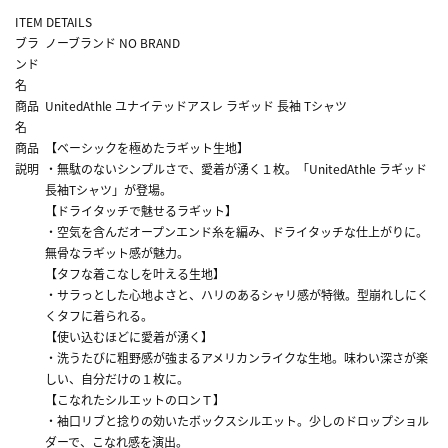
ITEM DETAILS
ブラ
ノーブランド NO BRAND
ンド
名
商品
UnitedAthle ユナイテッドアスレ ラギッド 長袖 Tシャツ
名
商品
【ベーシックを極めたラギット生地】
説明
・無駄のないシンプルさで、愛着が湧く１枚。「UnitedAthle ラギッド
長袖Tシャツ」が登場。
【ドライタッチで魅せるラギット】
・空気を含んだオープンエンド糸を編み、ドライタッチな仕上がりに。
無骨なラギット感が魅力。
【タフな着こなしを叶える生地】
・サラっとした心地よさと、ハリのあるシャリ感が特徴。型崩れしにく
くタフに着られる。
【使い込むほどに愛着が湧く】
・洗うたびに粗野感が強まるアメリカンライクな生地。味わい深さが楽
しい、自分だけの１枚に。
【こなれたシルエットのロンＴ】
・袖口リブと捻りの効いたボックスシルエット。少しのドロップショル
ダーで、こなれ感を演出。