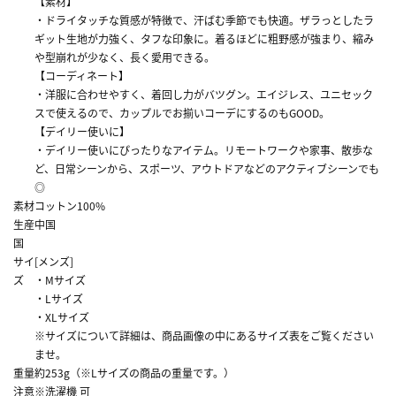
【素材】
・ドライタッチな質感が特徴で、汗ばむ季節でも快適。ザラっとしたラ
ギット生地が力強く、タフな印象に。着るほどに粗野感が強まり、縮み
や型崩れが少なく、長く愛用できる。
【コーディネート】
・洋服に合わせやすく、着回し力がバツグン。エイジレス、ユニセック
スで使えるので、カップルでお揃いコーデにするのもGOOD。
【デイリー使いに】
・デイリー使いにぴったりなアイテム。リモートワークや家事、散歩な
ど、日常シーンから、スポーツ、アウトドアなどのアクティブシーンでも
◎
素材
コットン100%
生産
中国
国
サイ
[メンズ]
ズ
・Mサイズ
・Lサイズ
・XLサイズ
※サイズについて詳細は、商品画像の中にあるサイズ表をご覧ください
ませ。
重量
約253g（※Lサイズの商品の重量です。）
注意
※洗濯機 可