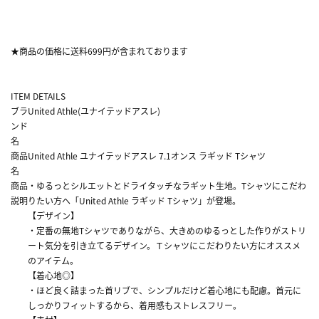
★商品の価格に送料699円が含まれております
ITEM DETAILS
ブラ
United Athle(ユナイテッドアスレ)
ンド
名
商品
United Athle ユナイテッドアスレ 7.1オンス ラギッド Tシャツ
名
商品
・ゆるっとシルエットとドライタッチなラギット生地。Tシャツにこだわ
説明
りたい方へ「United Athle ラギッド Tシャツ」が登場。
【デザイン】
・定番の無地Tシャツでありながら、大きめのゆるっとした作りがストリ
ート気分を引き立てるデザイン。Ｔシャツにこだわりたい方にオススメ
のアイテム。
【着心地◎】
・ほど良く詰まった首リブで、シンプルだけど着心地にも配慮。首元に
しっかりフィットするから、着用感もストレスフリー。