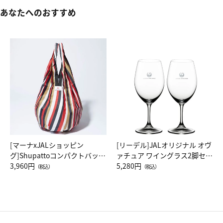
あなたへのおすすめ
[マーナxJALショッピン
[リーデル]JALオリジナル オヴ
グ]Shupattoコンパクトバッグ
ァチュア ワイングラス2脚セッ
Drop JAL客室乗務員（LC）ス
3,960円
ト（レッドワイン）
5,280円
（税込）
（税込）
カーフ柄