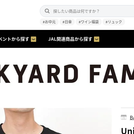
#お中元
#日傘
#ワイン福袋
#リュック
ベントから探す
JAL関連商品から探す
B
Un