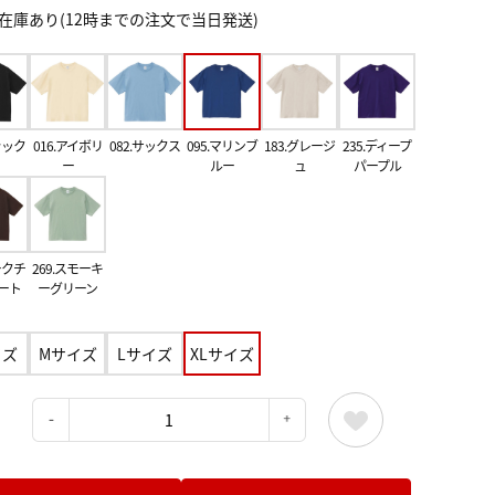
在庫あり(12時までの注文で当日発送)
ラック
016.アイボリ
082.サックス
095.マリンブ
183.グレージ
235.ディープ
ー
ルー
ュ
パープル
ークチ
269.スモーキ
ート
ーグリーン
イズ
Mサイズ
Lサイズ
XLサイズ
：