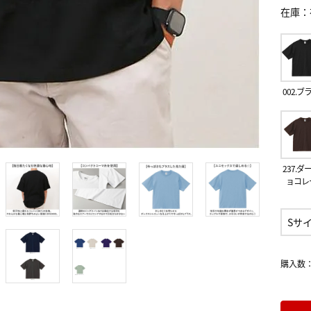
在庫
002.ブ
237.ダ
ョコレ
Sサ
購入数