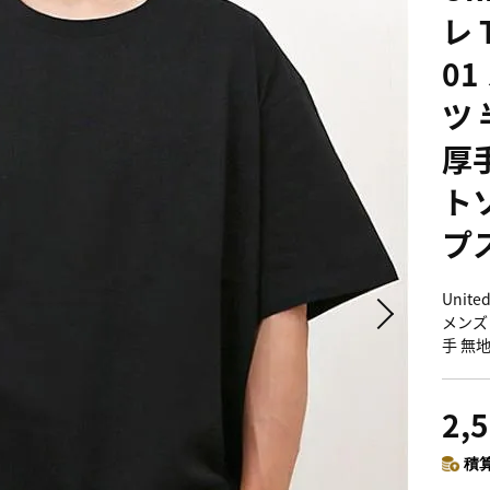
レ 
0
ツ
厚手
ト
プ
Unit
メンズ
手 無
2,
積算