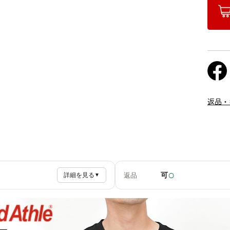
返品・
○
可
返品
詳細を見る
▼