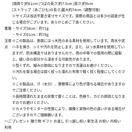
[頭周り]約61cm [つばの長さ]約7.5cm [高さ]約9cm
[ストラップ（あごひも)の長さ]最大約74cm（調整可能)
※サイズは当店平置き実寸サイズです。実際の商品とは多少の誤差が生
じる場合がございます。あらかじめご了承ください。
重量
・サイズ58cm：約71g
・サイズ61cm：約78g
注意
※この製品は、表面にはっ水性のある素材を使用しています。雨水や泥
点
ハネを弾き、シミや汚れを防止します。また、はっ水素材を使用してい
ますが、防水構造ではありませんので、雨の中等での使用の際に縫製
上、縫い目の部分から浸水する可能性があります。
※型くずれ、縮みの原因になりますので洗濯はお避けください。
※汚れを取る場合は固く絞った濡れた布等で軽く拭く程度にしてくださ
い。
※この製品は、汗（水分）、摩擦等により色が落ちる場合がありますの
でご注意ください。
※長時間濡れたままの状態で置くことは、色移り、カビの原因となりま
すのでお避けください。
※カメラやモニターの性質により、画像と実物の色の違いがある場合が
ございますのでご理解願います。
～ご
プレゼント 贈り物 ギフト お返し 引っ越し祝い 新生活 お祝い 内祝い
利用