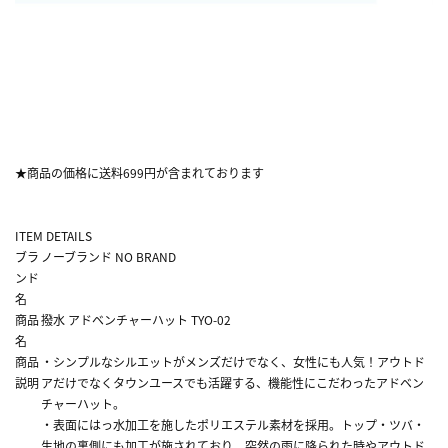
★商品の価格に送料699円が含まれております
ITEM DETAILS
ブラ
ノーブランド NO BRAND
ンド
名
商品
撥水 アドベンチャーハット TYO-02
名
商品
・シンプルなシルエットがメンズだけでなく、女性にも人気！アウトド
説明
アだけでなくタウンユースでも活躍する、機能性にこだわったアドベン
チャーハット。
・表面にはっ水加工を施したポリエステル素材を採用。トップ・ツバ・
生地の裏側にも加工が施されており、突然の雨に降られた時やアウトド