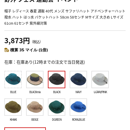
帽子 レディース 春夏 通販 40代 メンズ サファリハット アドベンチャーハット
撥水 ハット はっ水 バケットハット 58cm 58センチ Mサイズ 大きめ Lサイズ
61cm 61センチ 紫外線対策
3,873円
（税込）
積算 35 マイル (1倍)
在庫
在庫あり(12時までの注文で当日発送)
BLUE
BLACKmix
BLACK
NAVY
L-GRAY/PINK
KHAKI
BEIGE
DGREEN
ROYALBLUE