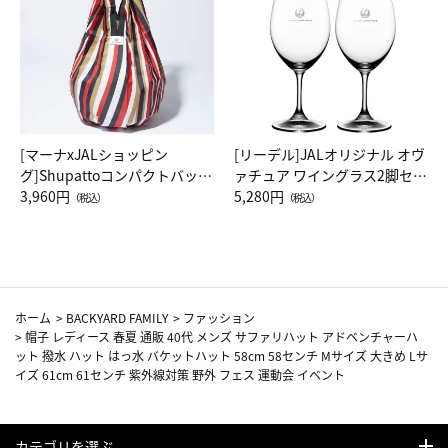
[マーナxJALショッピン
[リーデル]JALオリジナル オヴ
グ]Shupattoコンパクトバッグ
ァチュア ワイングラス2脚セッ
Drop JAL客室乗務員（LC）ス
3,960円
ト（レッドワイン）
5,280円
（税込）
（税込）
カーフ柄
ホーム
>
BACKYARD FAMILY
>
ファッション
>
帽子 レディース 春夏 通販 40代 メンズ サファリハット アドベンチャーハ
ット 撥水 ハット はっ水 バケットハット 58cm 58センチ Mサイズ 大きめ Lサ
イズ 61cm 61センチ 紫外線対策 野外 フェス 運動会 イベント
カテゴリを選ぶ