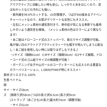
アでアクティブに活動したい時も安心。しっかりと水をはじくので、泥
はねやシミなどの汚れにも強い。
・紫外線を99.9％カットする、UV対策帽子。つばが360度あるアドベン
チャーハットなので、お肌がデリケートな女性にもオススメ。
・左右にメッシュ素材の通気窓付きで、熱中症が気になる季節でも着用
しやすいよう通気性を確保。（メッシュ素材の色はカラーにより異なり
ます）
・あご紐はドローコード式のストッパーで、首元でサイズ調整が可能。
風が強い日のアウトドアアクティビティーでも帽子が飛んでしまう心配な
し！あご紐を使用しない時には取りはずしもできる♪
・Lサイズ（頭囲61cm）とMサイズ（頭囲58cm）の2サイズ展開。ドロ
ーコード式のゴム紐でサイズの微調整が可能！
・ガーデニング女子や山ガールのコーディネートにも応えられる豊富な
カラーバリエーション。L-GRAY/PINKが特にオススメ！
素材
ポリエステル 100％
生産
ベトナム
国
サイ
・サイズ58cm
ズ
[頭周り]約58cm [つばの長さ]約6.5cm [高さ]約9cm
[ストラップ（あごひも)の長さ]最大約74cm（調整可能)
・サイズ61cm