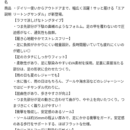
名
商品
・デイリー使いからアウトドアまで、幅広く活躍！サッと履ける「エア
説明
リートングサンダル」が新登場。
【ラフで涼しげなトングタイプ】
・つま先部分が下駄の鼻緒のようなフォルム。足の甲を覆わないので圧
迫感がなく、通気性も抜群。
【履き心地軽やかでストレスフリー】
・足に負担がかかりにくい軽量設計。長時間履いていても疲れにくいの
が嬉しい◎
【足のカタチにしっかりフィット】
・柔軟性があり、足に馴染みやすいEVA素材を採用。足裏に直接当たる
部分は、足の形状に合わせたつくり。
【雨の日も夏のレジャーでも】
・水に強く、雨の日はもちろん、プールや海水浴などのレジャーシーン
ではビーチサンダル代わりに。
【屈曲性があり、歩きやすさが向上】
・つま先部分が足の動きに合わせて曲がり、やや上を向いたつくり。つ
まづきにくく蹴り上げやすい！
【衝撃を吸収し、安定感のあるソール】
・ソールは約35mmの程よい厚みで、足にかかる衝撃をガード。安定感
のある歩行をサポートする、ほぼフラットな仕様。
【カジュアルコーデに馴染むデザイン】