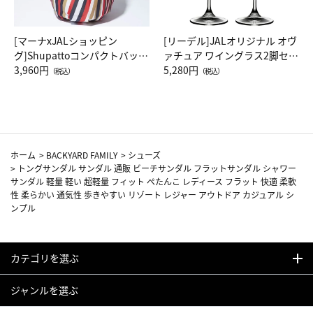
[マーナxJALショッピン
[リーデル]JALオリジナル オヴ
グ]Shupattoコンパクトバッグ
ァチュア ワイングラス2脚セッ
Drop JAL客室乗務員（LC）ス
3,960円
ト（レッドワイン）
5,280円
（税込）
（税込）
カーフ柄
ホーム
>
BACKYARD FAMILY
>
シューズ
>
トングサンダル サンダル 通販 ビーチサンダル フラットサンダル シャワー
サンダル 軽量 軽い 超軽量 フィット ぺたんこ レディース フラット 快適 柔軟
性 柔らかい 通気性 歩きやすい リゾート レジャー アウトドア カジュアル シ
ンプル
カテゴリを選ぶ
ジャンルを選ぶ