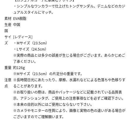
・シンプルなワンカラーで仕上げたトングサンダル。デニムなどのカジ
ュアルスタイルにマッチ。
素材
EVA樹脂
生産
中国
国
サイ
[レディース]
ズ
・Mサイズ（23.5cm）
・Lサイズ（24.5cm）
※実際の商品とは多少の誤差が生じる場合がございます。あらかじめご
了承ください。
重量
約126g
※Mサイズ（23.5cm）の片足分の重量です。
注意
※長時間日光にあたったり、摩擦、水漏れなどによる色落ちや色移りす
点
ることがあります。
※お取り扱いの際は、商品やパッケージなどに記載されている品質表
示、アテンションタグ、ご使用上の注意事項などを必ずご確認下さい。
※本来の目的以外にはご使用にならないで下さい。
※カメラやモニターの性質により、画像と実物の色の違いがある場合が
ございますのでご理解願います。