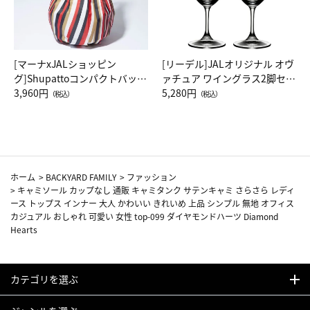
[マーナxJALショッピン
[リーデル]JALオリジナル オヴ
グ]Shupattoコンパクトバッグ
ァチュア ワイングラス2脚セッ
Drop JAL客室乗務員（LC）ス
3,960円
ト（レッドワイン）
5,280円
（税込）
（税込）
カーフ柄
ホーム
>
BACKYARD FAMILY
>
ファッション
>
キャミソール カップなし 通販 キャミタンク サテンキャミ さらさら レディ
ース トップス インナー 大人 かわいい きれいめ 上品 シンプル 無地 オフィス
カジュアル おしゃれ 可愛い 女性 top-099 ダイヤモンドハーツ Diamond
Hearts
カテゴリを選ぶ