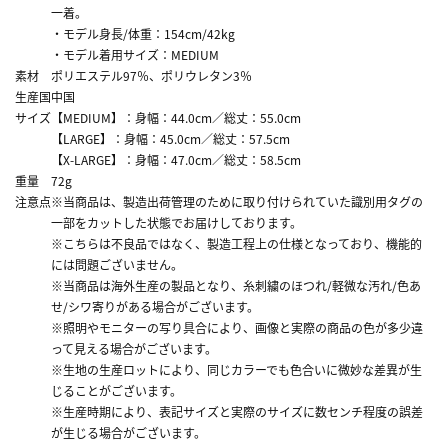
一着。
・モデル身長/体重：154cm/42kg
・モデル着用サイズ：MEDIUM
素材
ポリエステル97％、ポリウレタン3％
生産国
中国
サイズ
【MEDIUM】：身幅：44.0cm／総丈：55.0cm
【LARGE】：身幅：45.0cm／総丈：57.5cm
【X-LARGE】：身幅：47.0cm／総丈：58.5cm
重量
72g
注意点
※当商品は、製造出荷管理のために取り付けられていた識別用タグの
一部をカットした状態でお届けしております。
※こちらは不良品ではなく、製造工程上の仕様となっており、機能的
には問題ございません。
※当商品は海外生産の製品となり、糸刺繍のほつれ/軽微な汚れ/色あ
せ/シワ寄りがある場合がございます。
※照明やモニターの写り具合により、画像と実際の商品の色が多少違
って見える場合がございます。
※生地の生産ロットにより、同じカラーでも色合いに微妙な差異が生
じることがございます。
※生産時期により、表記サイズと実際のサイズに数センチ程度の誤差
が生じる場合がございます。