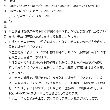
サ
[長さ]
イ
45cm：45.8～48.8cm／50cm：51.7～55.8cm／55cm：57.5～62cm／
ズ
60cm：61.9～67.3cm／70cm：72.5cm
[トップ]全サイズ：1.4×1.8cm
重
4g
量
注
※当商品は製造過程で生じる軽微な傷や汚れ、溶接痕がある場合がござい
意
ます。予めご理解いただけますようお願いいたします。
点
※照明やモニターの写り具合により、画像と実際の商品の色が多少違って
見える場合がございます。
※生産時期により、パーツの仕様や細部のデザイン、素材感に若干の個体
差が生じる場合がございます。
※汗などやその他水分や摩擦や経年劣化等により変色／色落ち／色移り／
錆つく場合がございます。充分にご注意の上着用して頂けますようお願い
いたします。
※ご使用の過程で、繋ぎ目のパーツが外れる場合がございます。その際
は、大変恐れ入りますが、ペンチなどを用いてお客様ご自身で優しくお直
しいただけますと幸いです。あらかじめご理解のほどお願いいたします。
70cmのみアジャスター無しの仕様となっております。
※以上、予めご了承の上ご注文して頂けますようお願いいたします。