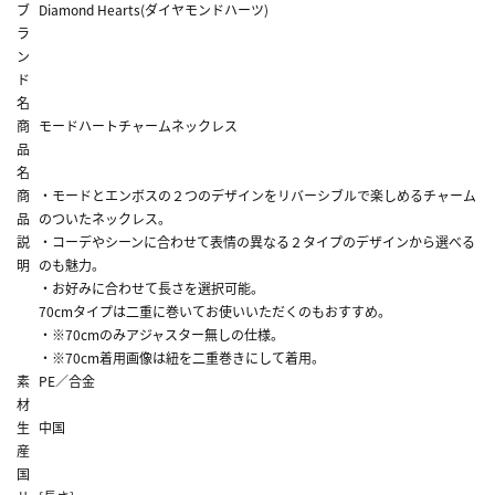
ブ
Diamond Hearts(ダイヤモンドハーツ)
ラ
ン
ド
名
商
モードハートチャームネックレス
品
名
商
・モードとエンボスの２つのデザインをリバーシブルで楽しめるチャーム
品
のついたネックレス。
説
・コーデやシーンに合わせて表情の異なる２タイプのデザインから選べる
明
のも魅力。
・お好みに合わせて長さを選択可能。
70cmタイプは二重に巻いてお使いいただくのもおすすめ。
・※70cmのみアジャスター無しの仕様。
・※70cm着用画像は紐を二重巻きにして着用。
素
PE／合金
材
生
中国
産
国