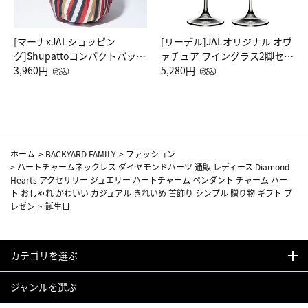
[マーナxJALショッピン
[リーデル]JALオリジナル オヴ
グ]Shupattoコンパクトバッグ
ァチュア ワイングラス2脚セッ
Drop JAL客室乗務員（LC）ス
3,960円
ト（レッドワイン）
5,280円
（税込）
（税込）
カーフ柄
ホーム
>
BACKYARD FAMILY
>
ファッション
>
ハートチャームネックレス ダイヤモンドハーツ 通販 レディース Diamond
Hearts アクセサリー ジュエリー ハートチャーム ペンダント チャーム ハー
ト おしゃれ かわいい カジュアル きれいめ 首飾り シンプル 贈り物 ギフト プ
レゼント 誕生日
カテゴリを選ぶ
ジャンルを選ぶ