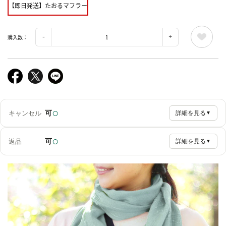
【即日発送】たおるマフラー
購入数：
○
可
キャンセル
詳細を見る
▼
○
可
返品
詳細を見る
▼