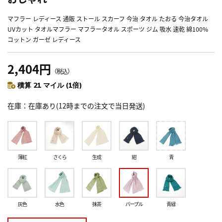
マフラー レディース 通販 ストール スカーフ 今治 タオル たおる 今治タオル
UVカット タオルマフラー マフラータオル スポーツ ジム 吸水 速乾 綿100%
コットン ガーゼ レディース
2,404円
（税込）
積算 21 マイル (1倍)
在庫
在庫あり(12時までの注文で当日発送)
薄紅
さくら
生成
紺
青
灰色
水色
抹茶
パープル
青緑