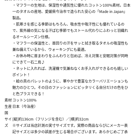
・マフラーの生地は、保湿性や通気性に優れたコットン100%素材。日本
一のタオルの産地、愛媛県今治市で造られた安心の「Made in Japan」
製品。
・肌寒さを感じる季節はもちろん、吸水性や吸汗性にも優れているの
で、紫外線の気になる汗ばむ季節でもストール代わりにふわっと羽織れ
るオールシーズン仕様。
・マフラーの保温性と、首回りの汗をサッと拭き取るタオルの吸湿性も
兼ね備えているから、ウォーキングにも最適。
・お休み時に首まわりをふんわりと包めば、冷え対策と安眠対策が同時
にできて一石二鳥♪
・ネットに入れれば、洗濯機で気兼ねなくお手入れができるのも嬉しい
ポイント！
・絵の具のパレットのように、華やかで豊富なカラーバリエーションも
魅力のひとつ。その日のファッションにピッタリくる自分だけの色をひ
と色プラスできる！
素材
コットン100%
生産
日本（今治産）
国
サイ
[縦]約136cm（フリンジを含む）／[横]約32cm
ズ
※サイズは当店計測の実寸サイズです。実際の商品ならびにメーカー表
記サイズとは多少の誤差が生じる場合がございます。あらかじめご了承