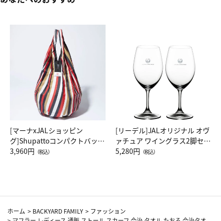
[マーナxJALショッピン
[リーデル]JALオリジナル オヴ
グ]Shupattoコンパクトバッグ
ァチュア ワイングラス2脚セッ
Drop JAL客室乗務員（LC）ス
3,960円
ト（レッドワイン）
5,280円
（税込）
（税込）
カーフ柄
ホーム
>
BACKYARD FAMILY
>
ファッション
>
マフラー レディース 通販 ストール スカーフ 今治 タオル たおる 今治タオ