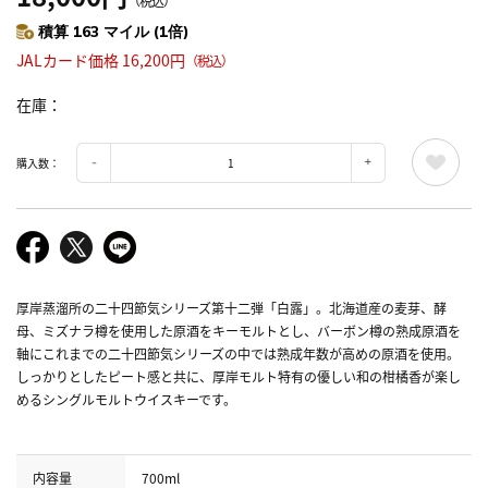
（税込）
積算 163 マイル (1倍)
JALカード価格 16,200円
（税込）
在庫
購入数：
厚岸蒸溜所の二十四節気シリーズ第十二弾「白露」。北海道産の麦芽、酵
母、ミズナラ樽を使用した原酒をキーモルトとし、バーボン樽の熟成原酒を
軸にこれまでの二十四節気シリーズの中では熟成年数が高めの原酒を使用。
しっかりとしたピート感と共に、厚岸モルト特有の優しい和の柑橘香が楽し
めるシングルモルトウイスキーです。
内容量
700ml