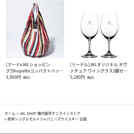
[マーナxJALショッピン
[リーデル]JALオリジナル オヴ
グ]Shupattoコンパクトバッグ
ァチュア ワイングラス2脚セッ
Drop JAL客室乗務員（LC）ス
3,960円
ト（レッドワイン）
5,280円
（税込）
（税込）
カーフ柄
ホーム
>
JAL SHOP 機内販売オンラインストア
>
厚岸シングルモルトジャパニーズウイスキー 白露