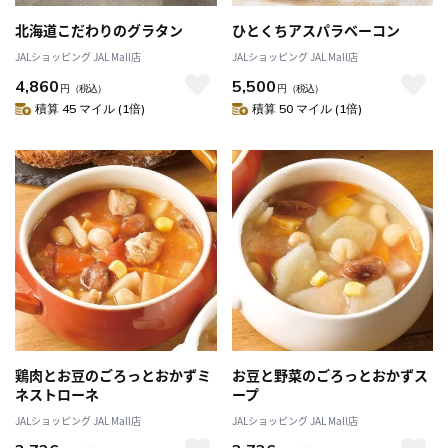
北海道こだわりのグラタン
ひとくちアスパラベーコン
JALショッピング JAL Mall店
JALショッピング JAL Mall店
4,860
5,500
円
（税込）
円
（税込）
積算 45 マイル (1倍)
積算 50 マイル (1倍)
鶏肉とお豆のごろっとおかずミ
お豆と野菜のごろっとおかずス
ネストローネ
ープ
JALショッピング JAL Mall店
JALショッピング JAL Mall店