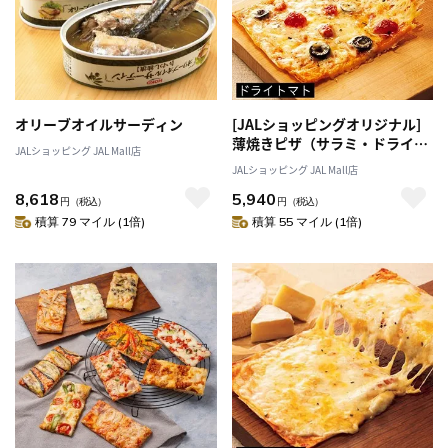
オリーブオイルサーディン
[JALショッピングオリジナル]
薄焼きピザ（サラミ・ドライト
JALショッピング JAL Mall店
マト）
JALショッピング JAL Mall店
8,618
5,940
円
（税込）
円
（税込）
積算 79 マイル (1倍)
積算 55 マイル (1倍)