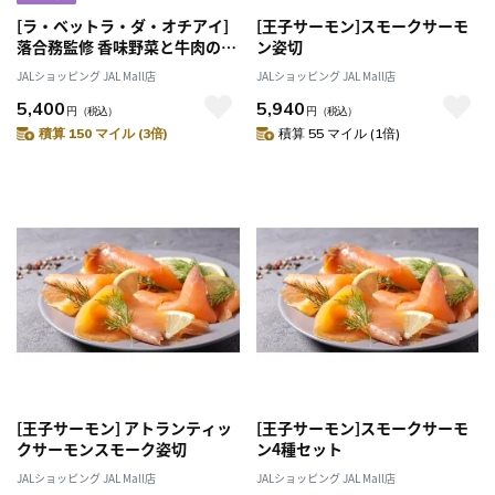
[ラ・ベットラ・ダ・オチアイ]
[王子サーモン]スモークサーモ
落合務監修 香味野菜と牛肉のハ
ン姿切
ンバーグ
JALショッピング JAL Mall店
JALショッピング JAL Mall店
5,400
5,940
円
（税込）
円
（税込）
積算 150 マイル (3倍)
積算 55 マイル (1倍)
[王子サーモン] アトランティッ
[王子サーモン]スモークサーモ
クサーモンスモーク姿切
ン4種セット
JALショッピング JAL Mall店
JALショッピング JAL Mall店