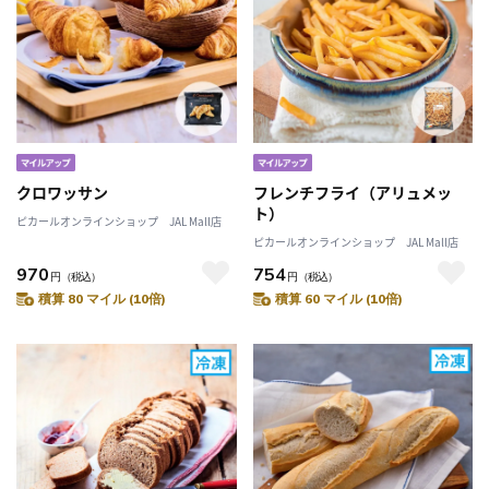
クロワッサン
フレンチフライ（アリュメッ
ト）
ピカールオンラインショップ JAL Mall店
ピカールオンラインショップ JAL Mall店
970
754
円
（税込）
円
（税込）
積算 80 マイル (10倍)
積算 60 マイル (10倍)