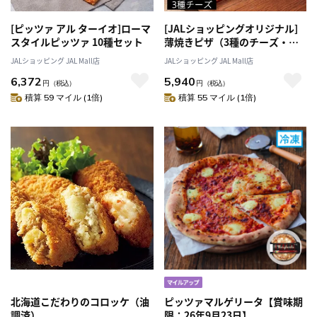
[ピッツァ アル ターイオ]ローマ
[JALショッピングオリジナル]
スタイルピッツァ 10種セット
薄焼きピザ（3種のチーズ・ベ
ーコンマッシュルーム）
JALショッピング JAL Mall店
JALショッピング JAL Mall店
6,372
5,940
円
（税込）
円
（税込）
積算 59 マイル (1倍)
積算 55 マイル (1倍)
北海道こだわりのコロッケ（油
ピッツァマルゲリータ【賞味期
調済）
限：26年9月23日】