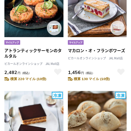
アトランティックサーモンのタ
マカロン・オ・フランボワーズ
ルタル
ピカールオンラインショップ JAL Mall店
ピカールオンラインショップ JAL Mall店
2,482
1,456
円
（税込）
円
（税込）
積算 220 マイル (10倍)
積算 130 マイル (10倍)