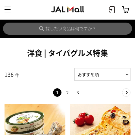
洋食 | タイパグルメ特集
136
件
1
2
3