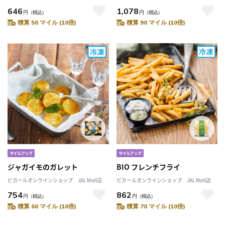
646
1,078
円
（税込）
円
（税込）
積算 50 マイル (10倍)
積算 90 マイル (10倍)
ジャガイモのガレット
BIO フレンチフライ
ピカールオンラインショップ JAL Mall店
ピカールオンラインショップ JAL Mall店
754
862
円
（税込）
円
（税込）
積算 60 マイル (10倍)
積算 70 マイル (10倍)