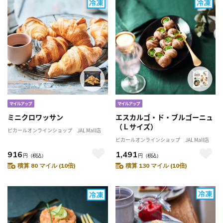
ミニクロワッサン
エスカルゴ・ド・ブルゴーニュ
（Ｌサイズ）
ピカールオンラインショップ JAL Mall店
ピカールオンラインショップ JAL Mall店
916
1,491
円
（税込）
円
（税込）
積算 80 マイル (10倍)
積算 130 マイル (10倍)