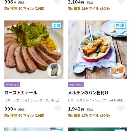
906
2,104
円
（税込）
円
（税込）
積算 80 マイル (10倍)
積算 190 マイル (10倍)
ローストカナール
メルランのパン粉付け
ピカールオンラインショップ JAL Mall店
ピカールオンラインショップ JAL Mall店
999
1,942
円
（税込）
円
（税込）
積算 90 マイル (10倍)
積算 170 マイル (10倍)