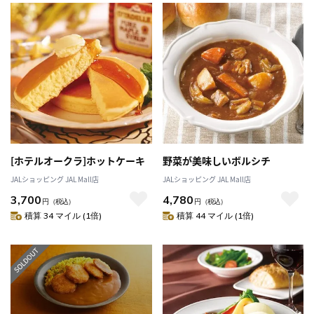
[ホテルオークラ]ホットケーキ
野菜が美味しいボルシチ
JALショッピング JAL Mall店
JALショッピング JAL Mall店
3,700
4,780
円
（税込）
円
（税込）
積算 34 マイル (1倍)
積算 44 マイル (1倍)