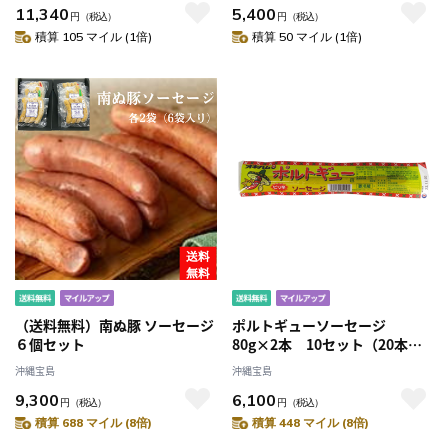
11,340
5,400
円
（税込）
円
（税込）
積算 105 マイル (1倍)
積算 50 マイル (1倍)
（送料無料）南ぬ豚 ソーセージ
ポルトギューソーセージ
６個セット
80g×2本 10セット（20本）
（送料無料）
沖縄宝島
沖縄宝島
9,300
6,100
円
（税込）
円
（税込）
積算 688 マイル (8倍)
積算 448 マイル (8倍)