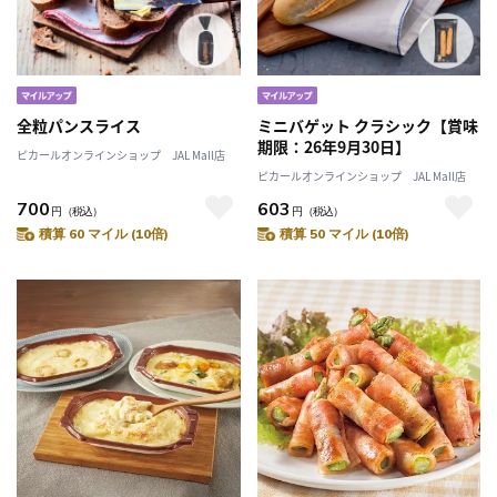
全粒パンスライス
ミニバゲット クラシック【賞味
期限：26年9月30日】
ピカールオンラインショップ JAL Mall店
ピカールオンラインショップ JAL Mall店
700
603
円
（税込）
円
（税込）
積算 60 マイル (10倍)
積算 50 マイル (10倍)