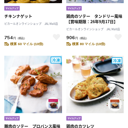
チキンナゲット
鶏肉のソテー タンドリー風味
【賞味期限：26年9月17日】
ピカールオンラインショップ JAL Mall店
ピカールオンラインショップ JAL Mall店
754
906
円
（税込）
円
（税込）
積算 60 マイル (10倍)
積算 80 マイル (10倍)
豚肉のソテー プロバンス風味
鶏肉のカツレツ