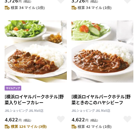
3,726
3,726
円
（税込）
円
（税込）
積算 34 マイル (1倍)
積算 34 マイル (1倍)
[横浜ロイヤルパークホテル]野
[横浜ロイヤルパークホテル]野
菜入りビーフカレー
菜ときのこのハヤシビーフ
JALショッピング JAL Mall店
JALショッピング JAL Mall店
4,622
4,622
円
（税込）
円
（税込）
積算 126 マイル (3倍)
積算 42 マイル (1倍)