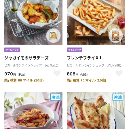
ジャガイモのサラデーズ
フレンチフライＸＬ
ピカールオンラインショップ JAL Mall店
ピカールオンラインショップ JAL Mall店
970
808
円
（税込）
円
（税込）
積算 80 マイル (10倍)
積算 70 マイル (10倍)