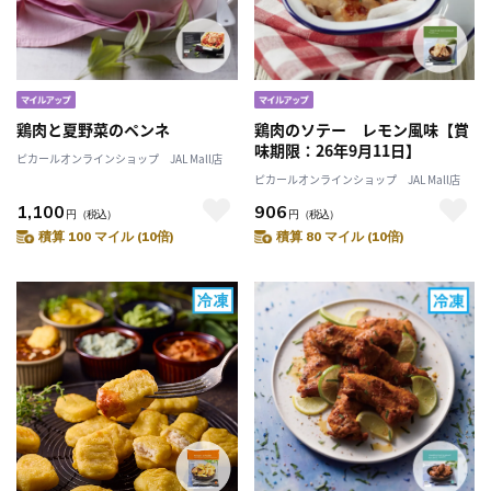
鶏肉と夏野菜のペンネ
鶏肉のソテー レモン風味【賞
味期限：26年9月11日】
ピカールオンラインショップ JAL Mall店
ピカールオンラインショップ JAL Mall店
1,100
906
円
（税込）
円
（税込）
積算 100 マイル (10倍)
積算 80 マイル (10倍)