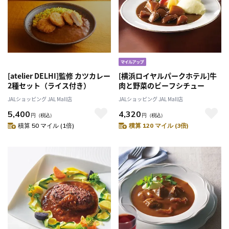
[atelier DELHI]監修 カツカレー
[横浜ロイヤルパークホテル]牛
2種セット（ライス付き）
肉と野菜のビーフシチュー
JALショッピング JAL Mall店
JALショッピング JAL Mall店
5,400
4,320
円
（税込）
円
（税込）
積算 50 マイル (1倍)
積算 120 マイル (3倍)