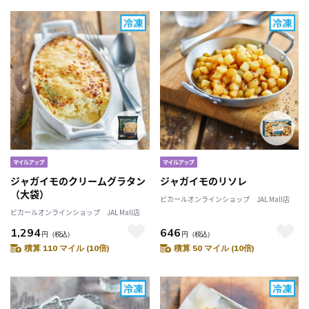
ジャガイモのクリームグラタン
ジャガイモのリソレ
（大袋）
ピカールオンラインショップ JAL Mall店
ピカールオンラインショップ JAL Mall店
1,294
646
円
（税込）
円
（税込）
積算 110 マイル (10倍)
積算 50 マイル (10倍)