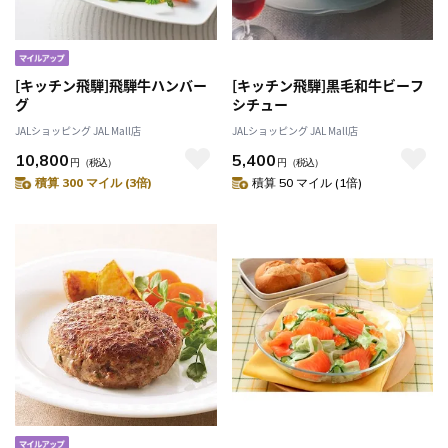
[キッチン飛騨]飛騨牛ハンバー
[キッチン飛騨]黒毛和牛ビーフ
グ
シチュー
JALショッピング JAL Mall店
JALショッピング JAL Mall店
10,800
5,400
円
（税込）
円
（税込）
積算 300 マイル (3倍)
積算 50 マイル (1倍)