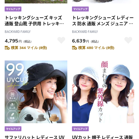
トレッキングシューズ キッズ
トレッキングシューズ レディー
通販 登山靴 子供用 トレッキン
ス 防水 通販 メンズ ジュニア 登
グ シューズ 子供 子ども albatre
山靴 ハイキングシューズ 山登
BACKYARD FAMILY
BACKYARD FAMILY
アルバートル ジュニアトレッキ
り レジャー アウトドア 小学生
4,795
6,639
ングシューズ ジュニア 登山シ
キッズ 大きいサイズ 小さいサ
円
（税込）
円
（税込）
ューズ 軽登山 遠足 ハイキング
イズ 子供用 大人用 ライトトレ
積算 344 マイル (8倍)
積算 480 マイル (8倍)
ウォーキング 軽量 軽い 衝撃吸
ッキング 22.5cm 23cm
収 おしゃれ かわいい 反射 リフ
23.5cm 24cm 24.5cm 25cm
レクター
25.5cm 26cm 26.5cm 27cm
27.5cm
サファリハット レディース UV
UVカット 帽子 レディース 通販