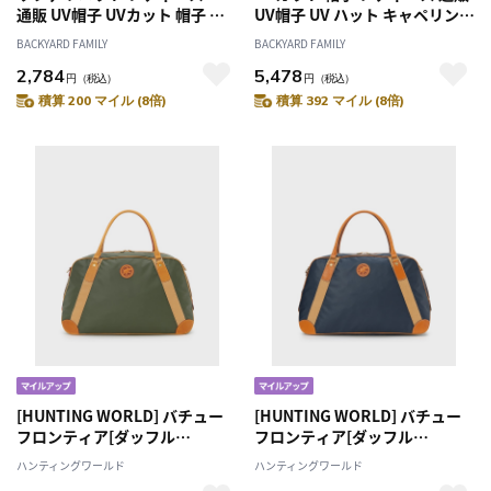
通販 UV帽子 UVカット 帽子 サ
UV帽子 UV ハット キャペリン
ファリ ハット アドベンチャー
バケットハット 日除け帽子 日
BACKYARD FAMILY
BACKYARD FAMILY
ハット 日除け帽子 日よけ帽子
よけ帽子 綿 日本製 手しごと工
2,784
5,478
あご紐 とびにくい洗えるサファ
房ダンガリーUV帽子 コジット
円
（税込）
円
（税込）
リハット コジット COGIT レデ
COGIT レディース帽子 アウト
積算 200 マイル (8倍)
積算 392 マイル (8倍)
ィース帽子 アウトドアウエア
ドアウエア アウトドアウェア
アウトドアウェア ファッション
ファッション小物
小物
[HUNTING WORLD] バチュー
[HUNTING WORLD] バチュー
フロンティア[ダッフル
フロンティア[ダッフル
2353BFR]グリーン6109092455
2353BFR]ネイビー6109092478
ハンティングワールド
ハンティングワールド