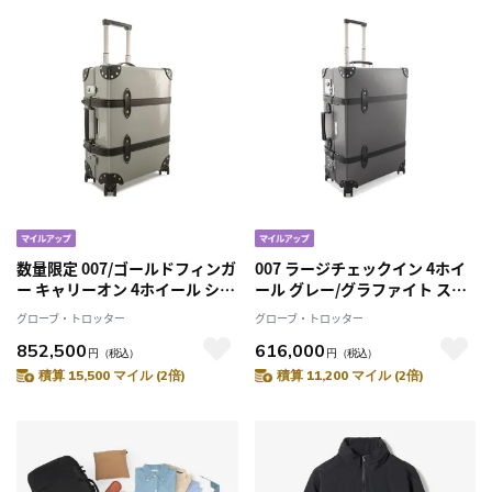
数量限定 007/ゴールドフィンガ
007 ラージチェックイン 4ホイ
ー キャリーオン 4ホイール シル
ール グレー/グラファイト スー
バー/ブラック スーツケース
ツケース
グローブ・トロッター
グローブ・トロッター
852,500
616,000
円
（税込）
円
（税込）
積算 15,500 マイル (2倍)
積算 11,200 マイル (2倍)