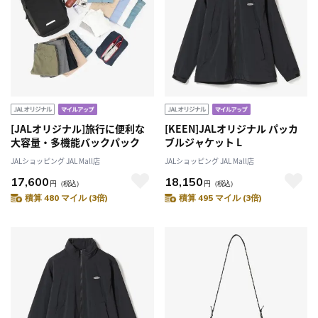
[JALオリジナル]旅行に便利な
[KEEN]JALオリジナル パッカ
大容量・多機能バックパック
ブルジャケット L
JALショッピング JAL Mall店
JALショッピング JAL Mall店
17,600
18,150
円
（税込）
円
（税込）
積算 480 マイル (3倍)
積算 495 マイル (3倍)