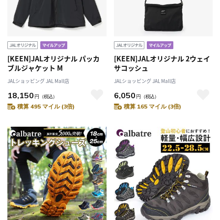
[KEEN]JALオリジナル パッカ
[KEEN]JALオリジナル 2ウェイ
ブルジャケット M
サコッシュ
JALショッピング JAL Mall店
JALショッピング JAL Mall店
18,150
6,050
円
（税込）
円
（税込）
積算 495 マイル (3倍)
積算 165 マイル (3倍)