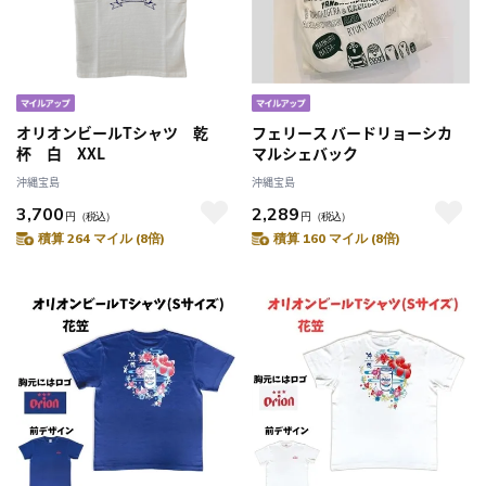
オリオンビールTシャツ 乾
フェリース バードリョーシカ
杯 白 XXL
マルシェバック
沖縄宝島
沖縄宝島
3,700
2,289
円
（税込）
円
（税込）
積算 264 マイル (8倍)
積算 160 マイル (8倍)