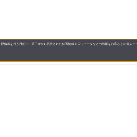
配信等を行う目的で、第三者から提供された位置情報や広告データなどの情報をお客さまの個人デー
要
プライバシーポリシー
について
配送について
セル・返品・交換について
保証・修理について
合わせ先
特商法に基づく表示