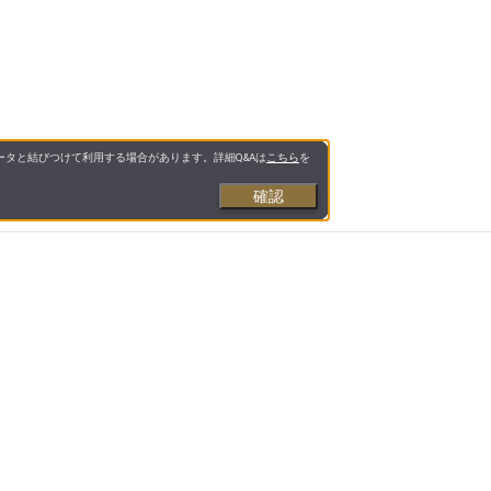
タと結びつけて利用する場合があります。詳細Q&Aは
こちら
を
確認
お支払いについて
送料について
営業日について