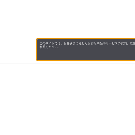
このサイトでは、お客さまに適したお得な商品やサービスの案内、広告
参照ください。
会社概
領収書
キャン
お問い