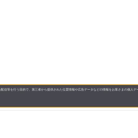
配信等を行う目的で、第三者から提供された位置情報や広告データなどの情報をお客さまの個人デー
要
プライバシーポリシー