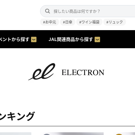
#お中元
#日傘
#ワイン福袋
#リュック
ベントから探す
JAL関連商品から探す
ンキング