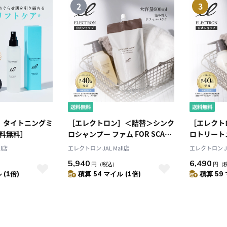
2
3
］タイトニングミ
［エレクトロン］＜詰替＞シンク
［エレクト
［送料無料］
ロシャンプー ファム FOR SCALP
ロトリートメ
600ml 女性用［送料無料］
料］
l店
エレクトロン JAL Mall店
エレクトロン JA
5,940
6,490
円
（税込）
円
（
 (1倍)
積算 54 マイル (1倍)
積算 59 