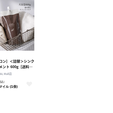
ロン］＜詰替＞シンク
ント 600g［送料無
L Mall店
税込）
マイル (1倍)