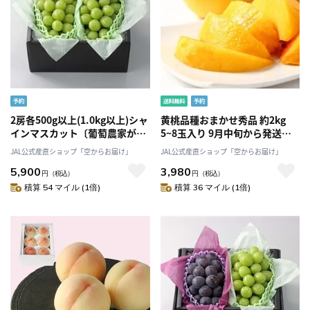
2房各500g以上(1.0kg以上)シャ
黄桃品種おまかせ秀品 約2kg
インマスカット〔葡萄農家が贈
5~8玉入り 9月中旬から発送
る〕こだわり満載の厳選シャイ
送料無料「アンスリーファー
JAL公式産直ショップ「空からお届け」
JAL公式産直ショップ「空からお届け」
ンマスカット〔8月下旬～発
ム」
5,900
3,980
送〕「Nini farm」
円
（税込）
円
（税込）
積算 54 マイル (1倍)
積算 36 マイル (1倍)