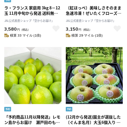
ラ・フランス 家庭用 3kg 8－12
〔紅ほっぺ〕美味しさそのまま
玉 11月中旬から発送 送料無料
急速冷凍！ぜいたくフローズン
「アンスリーファーム」
いちご（1㎏）［株式会社マー
JAL公式産直ショップ「空からお届け」
JAL公式産直ショップ「空からお届け」
コ］
3,580
3,150
円
（税込）
円
（税込）
積算 33 マイル (1倍)
積算 29 マイル (1倍)
「予約商品11月以降発送」レモ
(12月から発送)園主が選抜した
ン島からお届け 瀬戸田のもぎ
〔ぐんま名月〕大玉6個入り 青