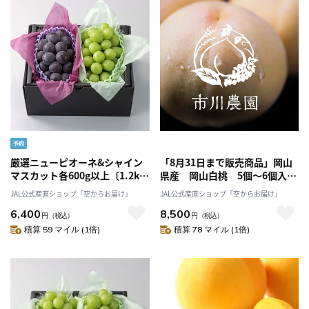
厳選ニューピオーネ&シャイン
「8月31日まで販売商品」岡山
マスカット各600g以上〔1.2kg
県産 岡山白桃 5個～6個入
以上〕こだわり満載〔葡萄農家
り 1.5ｋｇ白鳳、白麗等旬の
JAL公式産直ショップ「空からお届け」
JAL公式産直ショップ「空からお届け」
が贈る〕「Nini farm」〔8月下
品種をお届け 市川農園
6,400
8,500
旬-9月上旬発送〕
円
（税込）
円
（税込）
積算 59 マイル (1倍)
積算 78 マイル (1倍)