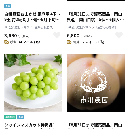
白桃品種おまかせ 家庭用 4玉～
「8月31日まで販売商品」岡山
9玉 約2㎏ 8月下旬～9月下旬よ
県産 岡山白桃 5個～6個入
り発送「アンスリーファーム」
り 1.3ｋｇ白鳳、白麗等旬の
JAL公式産直ショップ「空からお届け」
JAL公式産直ショップ「空からお届け」
品種をお届け 市川農園
3,680
6,800
円
（税込）
円
（税込）
積算 34 マイル (1倍)
積算 62 マイル (1倍)
シャインマスカット特秀品1
「8月31日まで販売商品」岡山