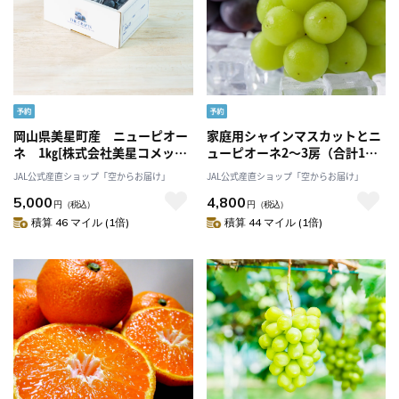
岡山県美星町産 ニューピオー
家庭用シャインマスカットとニ
ネ 1㎏[株式会社美星コメット
ューピオーネ2～3房（合計1㎏
ファーム]
前後）[たけまさぶどう園]
JAL公式産直ショップ「空からお届け」
JAL公式産直ショップ「空からお届け」
5,000
4,800
円
（税込）
円
（税込）
積算 46 マイル (1倍)
積算 44 マイル (1倍)