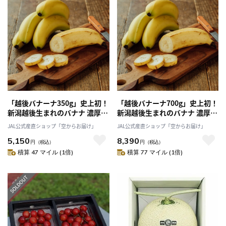
「越後バナーナ350g」史上初！
「越後バナーナ700g」史上初！
新潟越後生まれのバナナ 濃厚な
新潟越後生まれのバナナ 濃厚な
甘さともっちり食感[シモダ産業
甘さともっちり食感[シモダ産業
JAL公式産直ショップ「空からお届け」
JAL公式産直ショップ「空からお届け」
株式会社]
株式会社]
5,150
8,390
円
（税込）
円
（税込）
積算 47 マイル (1倍)
積算 77 マイル (1倍)