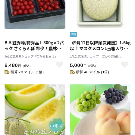
B-5 紅秀峰/特秀品 L 300g×2パ
《9月12日以降順次発送》1.6kg
ック さくらんぼ 希少！農林水
以上 マスクメロン1玉箱入り
産大臣賞受賞 <6月下旬/7月上旬
《良品》【一果相伝】「株式会
JAL公式産直ショップ「空からお届け」
JAL公式産直ショップ「空からお届け」
より発送>「アンスリーファー
社篤農」
8,480
5,000
ム」 送料無料
円
（税込）
円
（税込）
積算 78 マイル (1倍)
積算 46 マイル (1倍)