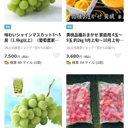
味わいシャインマスカット3～5
黄桃品種おまかせ 家庭用 4玉～
房〔1.8kg以上〕〔葡萄農家が
9玉 約2㎏ 9月上旬～10月上旬よ
贈る〕「Nini farm」〔9月中旬
り発送「アンスリーファーム」
JAL公式産直ショップ「空からお届け」
JAL公式産直ショップ「空からお届け」
～10月上旬発送〕
7,500
3,680
円
（税込）
円
（税込）
積算 69 マイル (1倍)
積算 34 マイル (1倍)