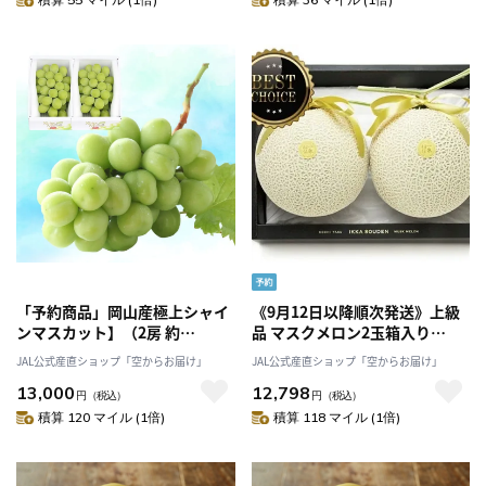
「予約商品」岡山産極上シャイ
《9月12日以降順次発送》上級
ンマスカット】（2房 約
品 マスクメロン2玉箱入り
1,100g）7月上旬以降発送「桃
3.2kg以上【一果相伝】「株式
JAL公式産直ショップ「空からお届け」
JAL公式産直ショップ「空からお届け」
茂実苑(ともみえん)」
会社篤農」
13,000
12,798
円
（税込）
円
（税込）
積算 120 マイル (1倍)
積算 118 マイル (1倍)