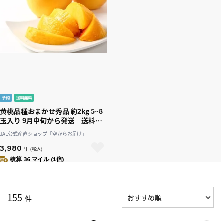
黄桃品種おまかせ秀品 約2kg 5~8
玉入り 9月中旬から発送 送料無
料「アンスリーファーム」
JAL公式産直ショップ「空からお届け」
3,980
円
（税込）
積算 36 マイル (1倍)
155
件