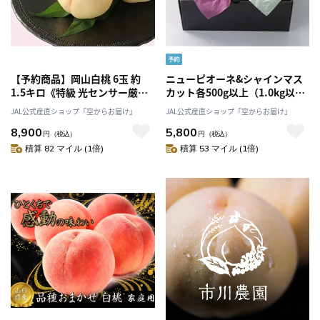
【予約商品】岡山白桃 6玉 約
ニューピオーネ&シャインマス
1.5キロ《特級 光センサー厳
カット各500g以上（1.0kg以
選》「桃茂実苑(ともみえん)」7
上）〔葡萄農家が贈る〕こだわ
JAL公式産直ショップ「空からお届け」
JAL公式産直ショップ「空からお届け」
月上旬以降発送
り満載厳選〔8月下旬～9月中旬
8,900
5,800
発送〕「Nini farm」
円
（税込）
円
（税込）
積算 82 マイル (1倍)
積算 53 マイル (1倍)