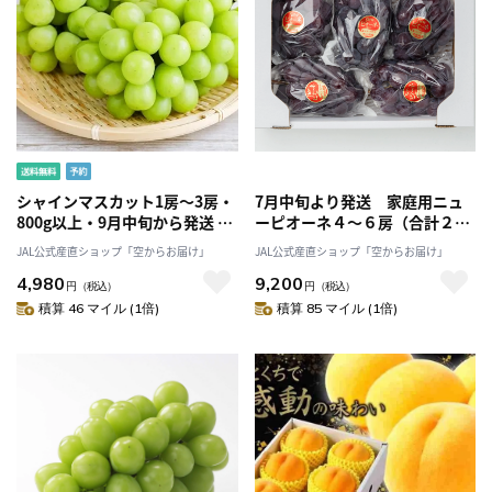
シャインマスカット1房～3房・
7月中旬より発送 家庭用ニュ
800g以上・9月中旬から発送
ーピオーネ４～６房（合計２㎏
送料無料「アンスリーファー
前後）[たけまさぶどう園]
JAL公式産直ショップ「空からお届け」
JAL公式産直ショップ「空からお届け」
ム」
4,980
9,200
円
（税込）
円
（税込）
積算 46 マイル (1倍)
積算 85 マイル (1倍)