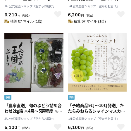
《上級品》「一果相伝」産直 産
1.5kg［MIKI’S ORCHARD］
JAL公式産直ショップ「空からお届け」
JAL公式産直ショップ「空からお届け」
地直送 2025 果物 フルーツ メロ
6,210
6,200
ン 甘い ギフト「株式会社篤
円
（税込）
円
（税込）
農」
積算 57 マイル (1倍)
積算 57 マイル (1倍)
「農家直送」旬のぶどう詰め合
「予約商品9月～10月発送」た
わせ2㎏箱 ※4房～5房程度 ※シ
たらみねらるシャインマスカッ
ャインマスカット入り 9月初旬
ト １房入り [Ｙ＆Ｇ．ディス
JAL公式産直ショップ「空からお届け」
JAL公式産直ショップ「空からお届け」
以降発送予定 岡山県和気町産
トリビューター株式会社]
6,100
6,100
[松石農園]
円
（税込）
円
（税込）