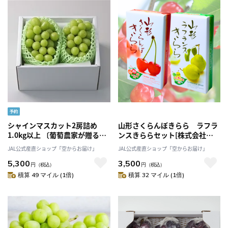
シャインマスカット2房詰め
山形さくらんぼきらら ラフラ
1.0kg以上 〔葡萄農家が贈る〕
ンスきららセット[株式会社
こだわりの美味しさ「Nini
VRIHCe]
JAL公式産直ショップ「空からお届け」
JAL公式産直ショップ「空からお届け」
farm」〔8月下旬～発送〕
5,300
3,500
円
（税込）
円
（税込）
積算 49 マイル (1倍)
積算 32 マイル (1倍)