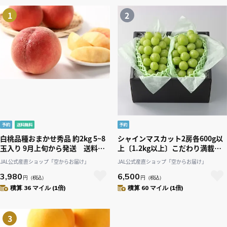
1
2
白桃品種おまかせ秀品 約2kg 5~8
シャインマスカット2房各600g以
玉入り 9月上旬から発送 送料無
上〔1.2kg以上〕こだわり満載厳
料「アンスリーファーム」
選!〔葡萄農家が贈る〕「Nini
JAL公式産直ショップ「空からお届け」
JAL公式産直ショップ「空からお届け」
farm」〔8月下旬-発送〕
3,980
6,500
円
（税込）
円
（税込）
積算 36 マイル (1倍)
積算 60 マイル (1倍)
3