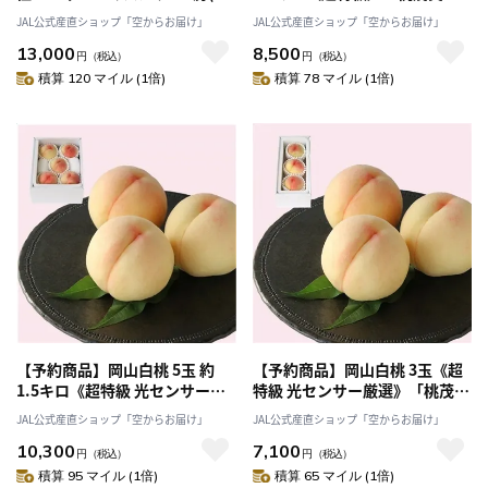
0.65kg）ピオーネ1房 (約
(ともみえん)」6月下旬以降発送
JAL公式産直ショップ「空からお届け」
JAL公式産直ショップ「空からお届け」
0.65kg)〔超特級〕7月中旬～発
13,000
8,500
送「桃茂実苑(ともみえん)」
円
（税込）
円
（税込）
積算 120 マイル (1倍)
積算 78 マイル (1倍)
【予約商品】岡山白桃 5玉 約
【予約商品】岡山白桃 3玉《超
1.5キロ《超特級 光センサー厳
特級 光センサー厳選》「桃茂実
選》「桃茂実苑(ともみえん)」7
苑(ともみえん）」7月上旬以降
JAL公式産直ショップ「空からお届け」
JAL公式産直ショップ「空からお届け」
月上旬以降発送
発送
10,300
7,100
円
（税込）
円
（税込）
積算 95 マイル (1倍)
積算 65 マイル (1倍)