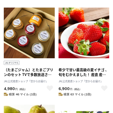
〔たまごジャム〕とたまごプリ
希少で甘い最高級の夏イチゴ 、
ンのセット TVで多数放送され
旬をむかえました！ 産直 産地
た「株式会社エッグハウス川
直送 2026 果物 フルーツ 苺 いち
JAL公式産直ショップ「空からお届け」
JAL公式産直ショップ「空からお届け」
北」産直 産地直送 2025 スイー
ご 甘い「株式会社ユースラン
4,980
6,900
ツ ぷりん プリン お取り寄せ
ド」
円
（税込）
円
（税込）
積算 46 マイル (1倍)
積算 63 マイル (1倍)