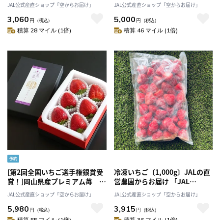
たてグリーンレモン1kg ワック
森県産 食べたら分かる美味し
JAL公式産直ショップ「空からお届け」
JAL公式産直ショップ「空からお届け」
ス防腐剤不使用 「もりの農園」
さ！「宮西農園」
3,060
5,000
円
（税込）
円
（税込）
積算 28 マイル (1倍)
積算 46 マイル (1倍)
[第2回全国いちご選手権銀賞受
冷凍いちご〔1,000g〕JALの直
賞！]岡山県産プレミアム苺
営農園からお届け 「JAL
〔美しの香 クレオパトラ 6
Agriport」送料無料
JAL公式産直ショップ「空からお届け」
JAL公式産直ショップ「空からお届け」
粒ギフト箱〕「美作農園」
5,980
3,915
円
（税込）
円
（税込）
積算 55 マイル (1倍)
積算 36 マイル (1倍)