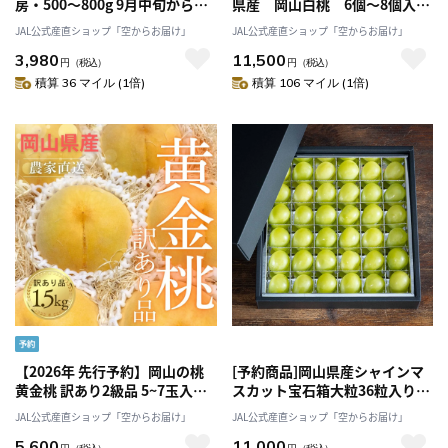
房・500～800g 9月中旬から発
県産 岡山白桃 6個～8個入
送 送料無料「アンスリーファ
り 2ｋｇ白鳳、白麗等旬の品
JAL公式産直ショップ「空からお届け」
JAL公式産直ショップ「空からお届け」
ーム」
種をお届け 市川農園
3,980
11,500
円
（税込）
円
（税込）
積算 36 マイル (1倍)
積算 106 マイル (1倍)
【2026年 先行予約】岡山の桃
[予約商品]岡山県産シャインマ
黄金桃 訳あり2級品 5~7玉入り
スカット宝石箱大粒36粒入り送
約1.5kg［MIKI’S ORCHARD］
料無料 9月以降発送 [悠建商
JAL公式産直ショップ「空からお届け」
JAL公式産直ショップ「空からお届け」
事株式会社]
5,600
11,000