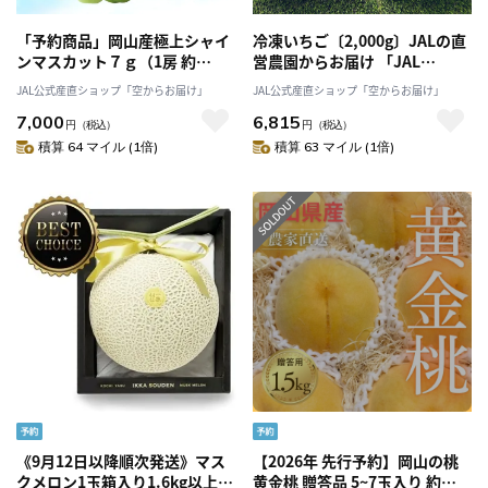
「予約商品」岡山産極上シャイ
冷凍いちご〔2,000g〕JALの直
ンマスカット７ｇ（1房 約
営農園からお届け 「JAL
550g）7月上旬以降発送「桃茂
Agriport」 送料無料
JAL公式産直ショップ「空からお届け」
JAL公式産直ショップ「空からお届け」
実苑(ともみえん)」
7,000
6,815
円
（税込）
円
（税込）
積算 64 マイル (1倍)
積算 63 マイル (1倍)
《9月12日以降順次発送》マス
【2026年 先行予約】岡山の桃
クメロン1玉箱入り1.6kg以上
黄金桃 贈答品 5~7玉入り 約