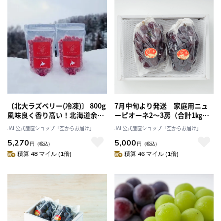
〔北大ラズベリー(冷凍)〕 800g
7月中旬より発送 家庭用ニュ
風味良く香り高い！北海道余市
ーピオーネ2～3房（合計1㎏前
町産ブランドラズベリー 「味覚
後）[たけまさぶどう園]
JAL公式産直ショップ「空からお届け」
JAL公式産直ショップ「空からお届け」
の丘 砂川果樹園」産直 産地直
5,270
5,000
送 2025 果物 フルーツ ラズベリ
円
（税込）
円
（税込）
ー 果実
積算 48 マイル (1倍)
積算 46 マイル (1倍)