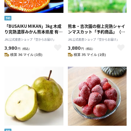
「BUSAIKU MIKAN」3kg 木成
熊本・吉次園の樹上完熟シャイ
り完熟濃厚みかん熊本県産 有機
ンマスカット「予約商品」（７
JAS認証！大人気「右田柑橘」
月下旬～８月発送）［株式会社
JAL公式産直ショップ「空からお届け」
JAL公式産直ショップ「空からお届け」
産直 産地直送 2026 果物 フルー
吉次園］
3,980
3,880
ツ みかん 甘い 26年10月予約商
円
（税込）
円
（税込）
品！
積算 36 マイル (1倍)
積算 35 マイル (1倍)