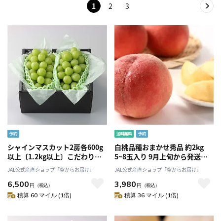
1
2
3
シャインマスカット2房各600g
白桃品種おまかせ秀品 約2kg
以上〔1.2kg以上〕こだわり満
5~8玉入り 9月上旬から発送
載厳選!〔葡萄農家が贈る〕
送料無料「アンスリーファー
JAL公式産直ショップ「空からお届け」
JAL公式産直ショップ「空からお届け」
「Nini farm」〔8月下旬-発
ム」
6,500
3,980
送〕
円
（税込）
円
（税込）
積算 60 マイル (1倍)
積算 36 マイル (1倍)