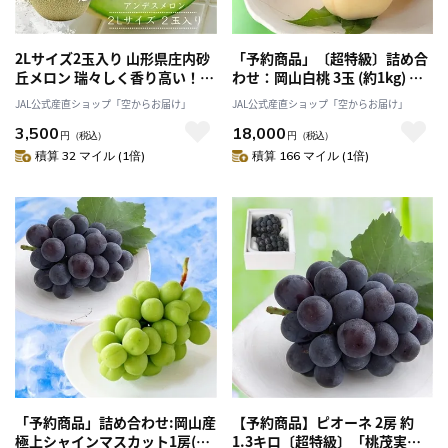
2Lサイズ2玉入り 山形県庄内砂
「予約商品」〔超特級〕詰め合
丘メロン 瑞々しく香り高い！
わせ：岡山白桃 3玉 (約1kg) ・
【予約商品 7月より順次発送】
シャインマスカット 1房 (約
JAL公式産直ショップ「空からお届け」
JAL公式産直ショップ「空からお届け」
「みちのくギフト」
0.65kg) ・ピオーネ 1房 (約
3,500
18,000
0.65kg)7月中旬発送以降発送
円
（税込）
円
（税込）
「桃茂実苑(ともみえん)」
積算 32 マイル (1倍)
積算 166 マイル (1倍)
「予約商品」詰め合わせ:岡山産
【予約商品】ピオーネ 2房 約
極上シャインマスカット1房(約
1.3キロ〔超特級〕「桃茂実苑