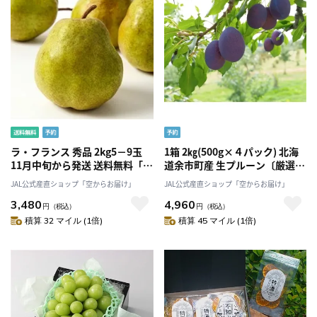
ラ・フランス 秀品 2kg5－9玉
1箱 2㎏(500g×４パック) 北海
11月中旬から発送 送料無料「ア
道余市町産 生プルーン〔厳選品
ンスリーファーム」
種〕〔プルーンてこんなに美味
JAL公式産直ショップ「空からお届け」
JAL公式産直ショップ「空からお届け」
しかったの！？〕「味覚の丘 砂
3,480
4,960
川果樹園」産直 産地直送 2026
円
（税込）
円
（税込）
果物 フルーツ プルーン 北海道
積算 32 マイル (1倍)
積算 45 マイル (1倍)