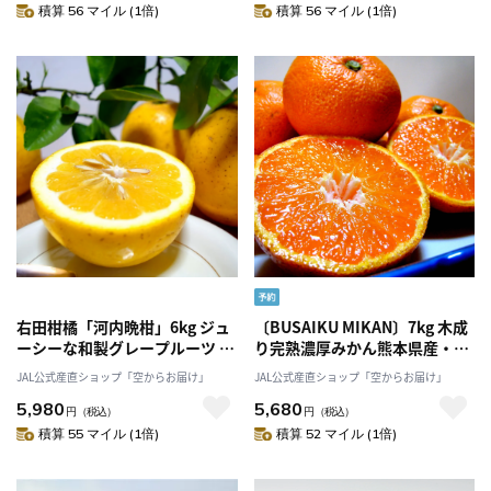
積算 56 マイル (1倍)
積算 56 マイル (1倍)
右田柑橘「河内晩柑」6kg ジュ
〔BUSAIKU MIKAN〕7kg 木成
ーシーな和製グレープルーツ 熊
り完熟濃厚みかん熊本県産・
本県産 有機JAS認証！大人気
JALオリジナル・26年10月予約
JAL公式産直ショップ「空からお届け」
JAL公式産直ショップ「空からお届け」
「右田柑橘」 産直 産地直送
商品！有機JAS認証！大人気
5,980
5,680
2026 果物 フルーツ みかん 甘い
「右田柑橘」産直 産地直送
円
（税込）
円
（税込）
2026 果物 フルーツ みかん 甘い
積算 55 マイル (1倍)
積算 52 マイル (1倍)