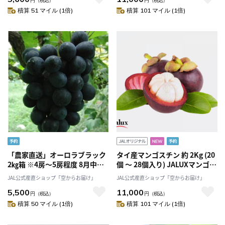
円
（税込）
円
（税込）
積算 51 マイル (1倍)
積算 101 マイル (1倍)
「農家直送」オーロラブラック
タイ産マンゴスチン 約 2Kg (20
2㎏箱 ※4房～5房程度 8月中旬
個 ～ 28個入り) JALUXマンゴス
以降発送予定 岡山県和気町産
チン 8/13-15頃お届け(タイから
JAL公式産直ショップ「空からお届け」
JAL公式産直ショップ「空からお届け」
[松石農園]
JAL便で産地直送)
5,500
11,000
円
（税込）
円
（税込）
積算 50 マイル (1倍)
積算 101 マイル (1倍)