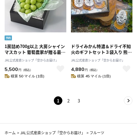
1房詰め700g以上 大房シャイン
ドライみかん特濃＆ドライ不知
マスカット 葡萄農家が贈る最高
火のギフトセット３袋入り 熊本
ランク 味に自信あり〔8月下
県産 濃厚な甘みをぎゅっと凝
JAL公式産直ショップ「空からお届け」
JAL公式産直ショップ「空からお届け」
旬-9月上旬発送〕「Nini
縮！「右田柑橘」
5,500
4,880
farm」
円
（税込）
円
（税込）
積算 50 マイル (1倍)
積算 45 マイル (1倍)
1
2
3
ホーム
>
JAL公式産直ショップ「空からお届け」
>
フルーツ