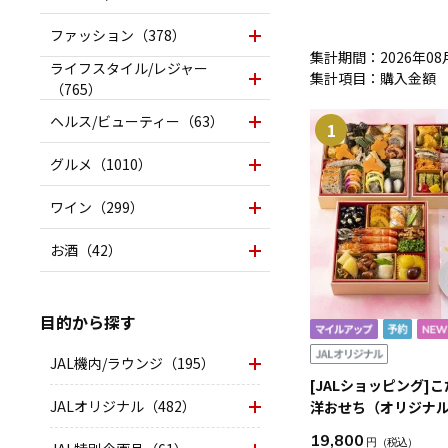
ファッション（378）
集計期間：2026年08月
ライフスタイル/レジャー
集計項目：購入金額
（765）
ヘルス/ビューティー（63）
1
グルメ（1010）
ワイン（299）
お酒（42）
目的から探す
JAL機内/ラウンジ（195）
[JALショッピング]
JALオリジナル（482）
洋おせち（オリジナル
き）
19,800
円
（税込）