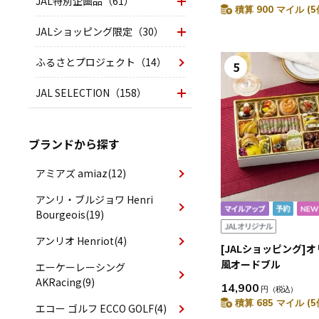
JAL特別企画品（61）
積算 900 マイル (5
JALショッピング限定（30）
ふるさとプロジェクト（14）
5
JAL SELECTION（158）
ブランドから探す
アミアズ amiaz(12)
アンリ・ブルジョワ Henri
Bourgeois(19)
アンリオ Henriot(4)
[JALショッピング]
風オードブル
エーケーレーシング
AKRacing(9)
14,900
円
（税込）
積算 685 マイル (5
エコー ゴルフ ECCO GOLF(4)