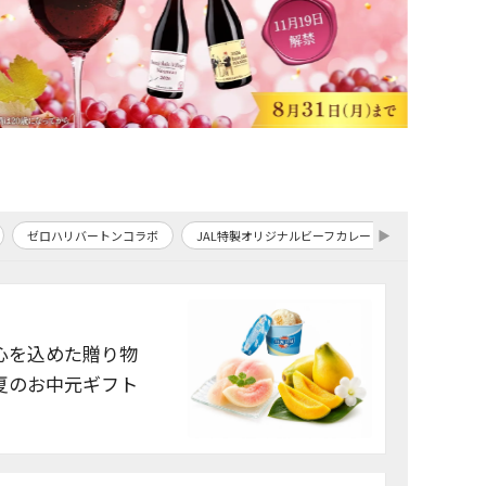
▶
コラボ
JAL特製オリジナルビーフカレー
JAL機内食
JAL国際線採用ワ
心を込めた贈り物
夏のお中元ギフト