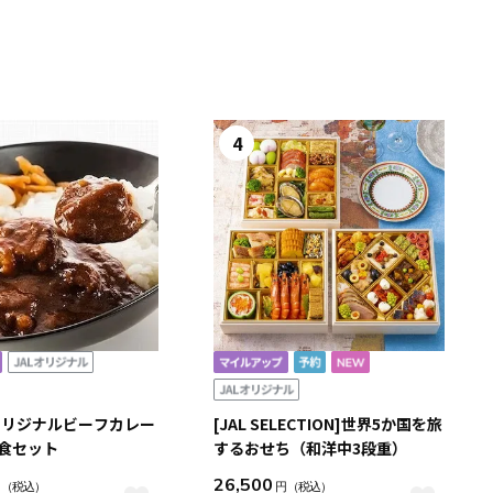
4
オリジナルビーフカレー
[JAL SELECTION]世界5か国を旅
1食セット
するおせち（和洋中3段重）
26,500
円
（税込）
円
（税込）