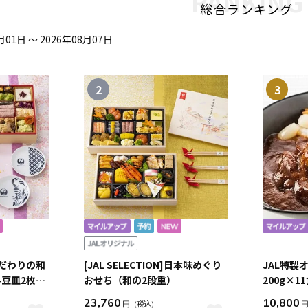
RANKING
総合ランキング
01日 ～ 2026年08月07日
2
3
こだわりの和
[JAL SELECTION]日本味めぐり
JAL特製
豆皿2枚付
おせち（和の2段重）
200g×1
23,760
10,800
円
（税込）