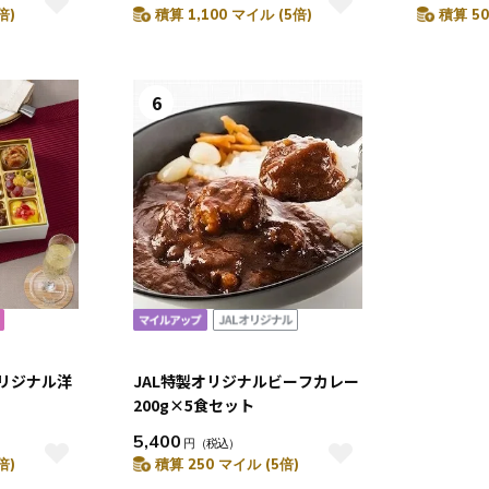
倍)
積算 1,100 マイル (5倍)
積算 50
6
オリジナル洋
JAL特製オリジナルビーフカレー
200g×5食セット
5,400
円
（税込）
倍)
積算 250 マイル (5倍)